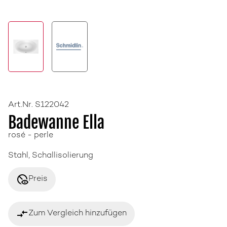
Art.Nr. S122042
Badewanne Ella
rosé - perle
Stahl, Schallisolierung
disabled_visible
Preis
compare_arrows
Zum Vergleich hinzufügen