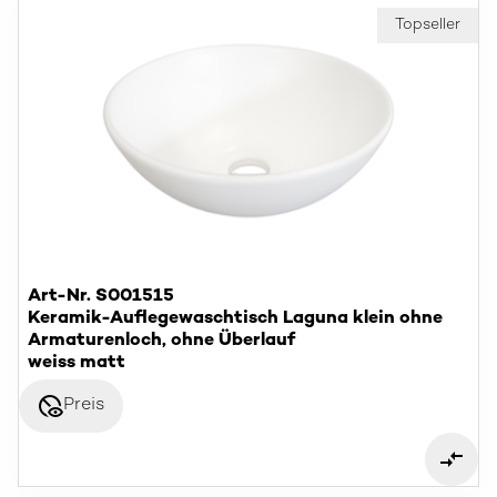
Topseller
Art-Nr. S001515
Keramik-Auflegewaschtisch Laguna klein ohne
Armaturenloch, ohne Überlauf
weiss matt
disabled_visible
Preis