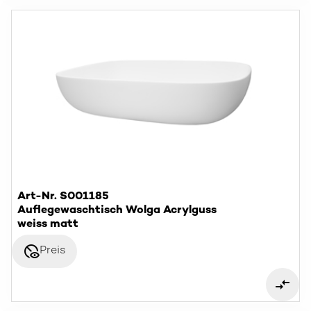
Art-Nr. S001185
Auflegewaschtisch Wolga Acrylguss
weiss matt
disabled_visible
Preis