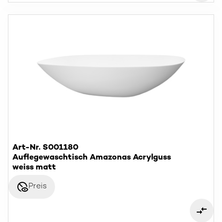
Art-Nr. S001180
Auflegewaschtisch Amazonas Acrylguss
weiss matt
disabled_visible
Preis