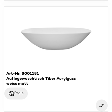
Art-Nr. S001181
Auflegewaschtisch Tiber Acrylguss
weiss matt
disabled_visible
Preis