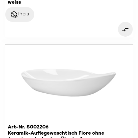
weiss
disabled_visible
Preis
Art-Nr. S002206
Keramik-Auflegewaschtisch Fiore ohne