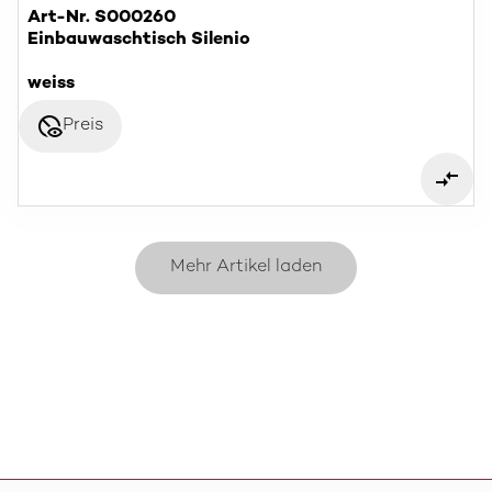
Art-Nr. S000260
Einbauwaschtisch Silenio
weiss
disabled_visible
Preis
Mehr Artikel laden