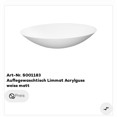
Art-Nr. S001183
Auflegewaschtisch Limmat Acrylguss
weiss matt
disabled_visible
Preis