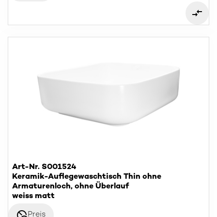
Art-Nr. S001524
Keramik-Auflegewaschtisch Thin ohne
Armaturenloch, ohne Überlauf
weiss matt
disabled_visible
Preis