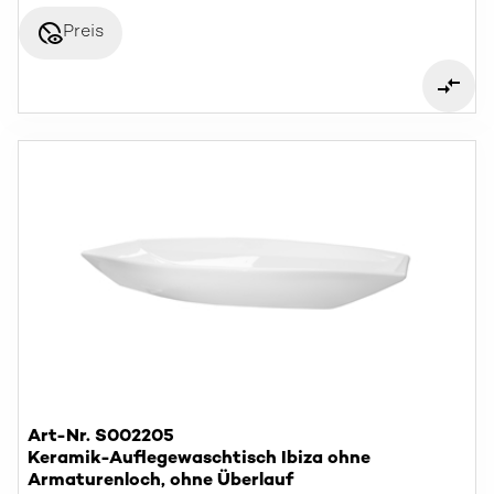
disabled_visible
Preis
Art-Nr. S002205
Keramik-Auflegewaschtisch Ibiza ohne
Armaturenloch, ohne Überlauf