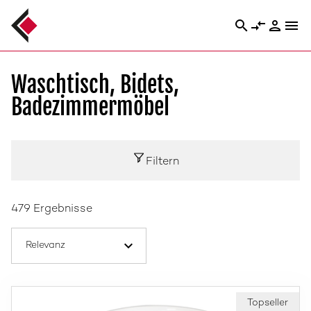
search
compare_arrows
person
menu
Waschtisch, Bidets,
Badezimmermöbel
Filtern
479 Ergebnisse
Topseller