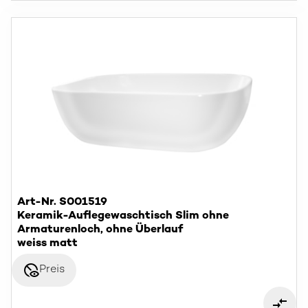
Art-Nr. S001519
Keramik-Auflegewaschtisch Slim ohne
Armaturenloch, ohne Überlauf
weiss matt
disabled_visible
Preis