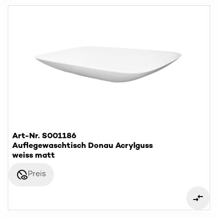
Art-Nr. S001186
Auflegewaschtisch Donau Acrylguss
weiss matt
disabled_visible
Preis