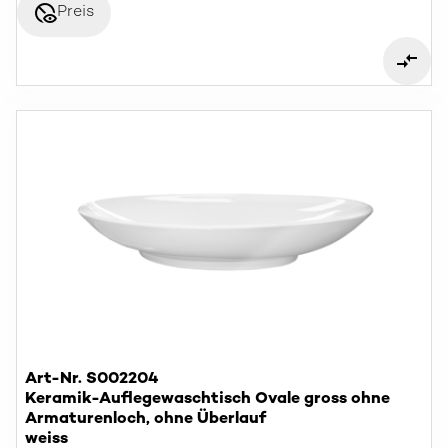
disabled_visible
Preis
Art-Nr. S002204
Keramik-Auflegewaschtisch Ovale gross ohne
Armaturenloch, ohne Überlauf
weiss