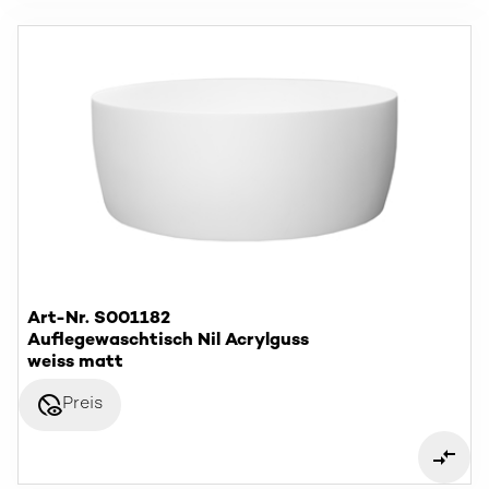
Art-Nr. S001182
Auflegewaschtisch Nil Acrylguss
weiss matt
disabled_visible
Preis