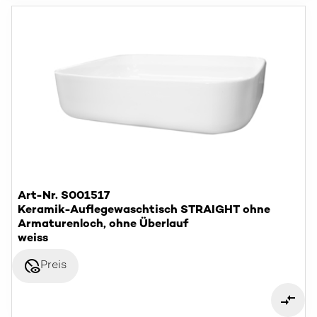
Art-Nr. S001517
Keramik-Auflegewaschtisch STRAIGHT ohne
Armaturenloch, ohne Überlauf
weiss
disabled_visible
Preis