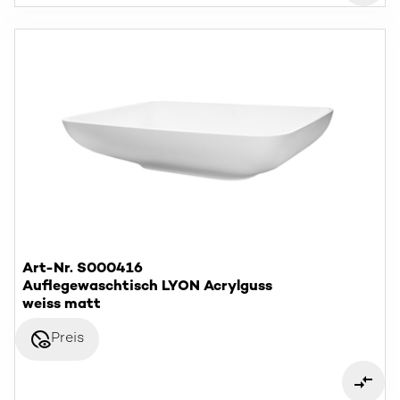
Art-Nr. S000416
Auflegewaschtisch LYON Acrylguss
weiss matt
disabled_visible
Preis