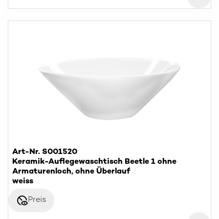
Art-Nr. S001520
Keramik-Auflegewaschtisch Beetle 1 ohne
Armaturenloch, ohne Überlauf
weiss
disabled_visible
Preis