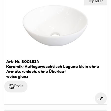
Topseller
Art-Nr. S001514
Keramik-Auflegewaschtisch Laguna klein ohne
Armaturenloch, ohne Überlauf
weiss glanz
disabled_visible
Preis