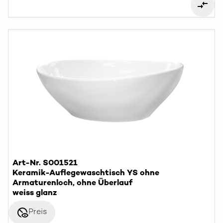
Art-Nr. S001521
Keramik-Auflegewaschtisch YS ohne
Armaturenloch, ohne Überlauf
weiss glanz
disabled_visible
Preis