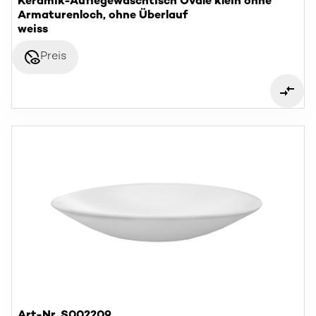
Keramik-Auflegewaschtisch Ovale klein ohne
Armaturenloch, ohne Überlauf
weiss
disabled_visible
Preis
Art-Nr. S002209