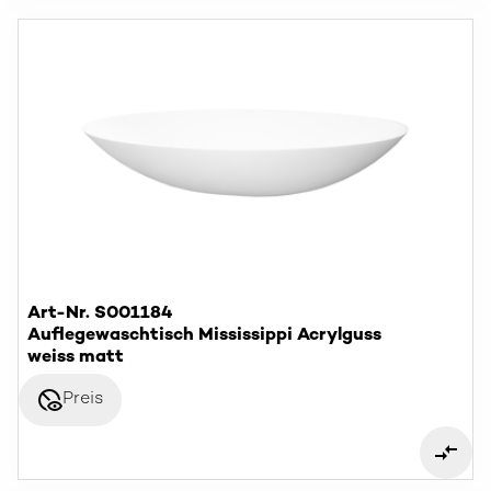
Art-Nr. S001184
Auflegewaschtisch Mississippi Acrylguss
weiss matt
disabled_visible
Preis