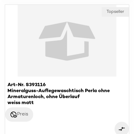
Topseller
Art-Nr. S393116
Mineralguss-Auflegewaschtisch Perla ohne
Armaturenloch, ohne Überlauf
weiss matt
disabled_visible
Preis