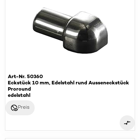
Art-Nr. 50360
Eckstück 10 mm, Edelstahl rund Ausseneckstück
Proround
edelstahl
disabled_visible
Preis