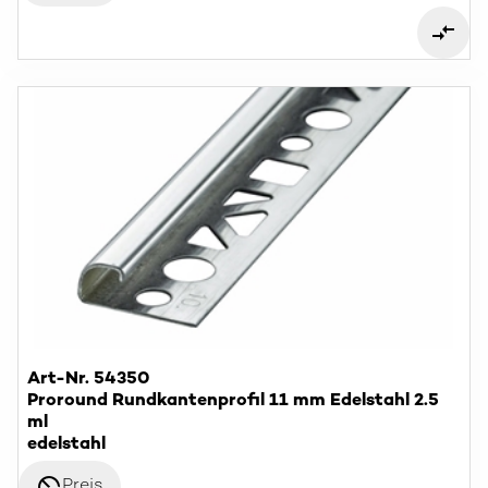
Art-Nr. 54350
Proround Rundkantenprofil 11 mm Edelstahl 2.5
ml
edelstahl
disabled_visible
Preis