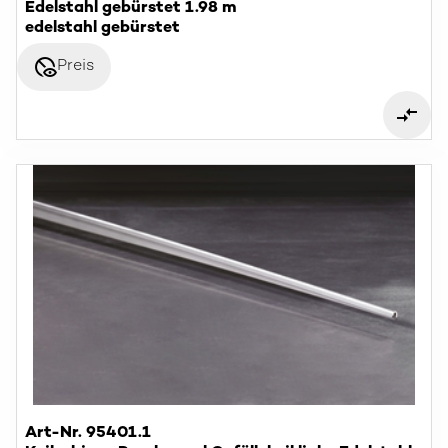
Edelstahl gebürstet 1.98 m
edelstahl gebürstet
disabled_visible
Preis
Art-Nr. 95401.1