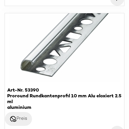
Art-Nr. 53390
Proround Rundkantenprofil 10 mm Alu eloxiert 2.5
ml
aluminium
disabled_visible
Preis