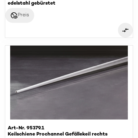
edelstahl gebürstet
disabled_visible
Preis
Art-Nr. 95379.1
Keilschiene Prochannel Gefällekeil rechts