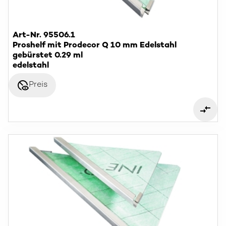
Art-Nr. 95506.1
Proshelf mit Prodecor Q 10 mm Edelstahl
gebürstet 0.29 ml
edelstahl
disabled_visible
Preis