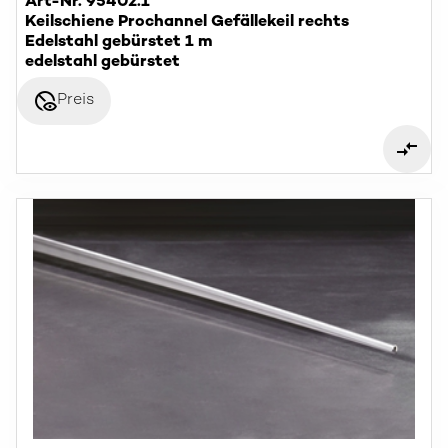
Art-Nr. 95402.1
Keilschiene Prochannel Gefällekeil rechts
Edelstahl gebürstet 1 m
edelstahl gebürstet
disabled_visible
Preis