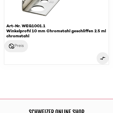
Art-Nr. WEG1001.1
Winkelprofil 10 mm Chromstahl geschliffen 2.5 ml
chromstahl
disabled_visible
Preis
SCHWEIZER ONLINE SHOP