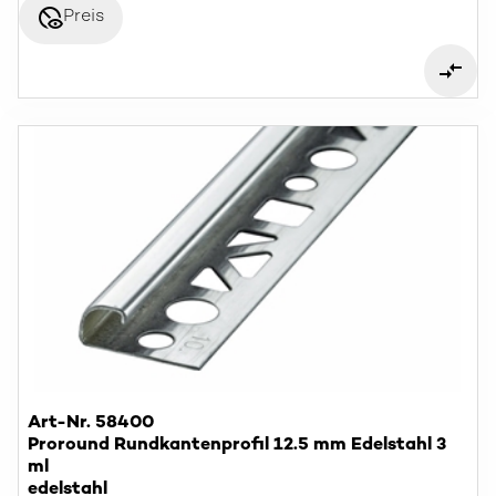
disabled_visible
Preis
Art-Nr. 58400
Proround Rundkantenprofil 12.5 mm Edelstahl 3
ml
edelstahl