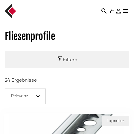
search
compare_arrows
person
menu
Fliesenprofile
Filtern
24 Ergebnisse
Topseller