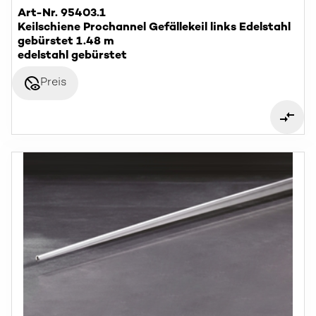
Art-Nr. 95403.1
Keilschiene Prochannel Gefällekeil links Edelstahl
gebürstet 1.48 m
edelstahl gebürstet
disabled_visible
Preis