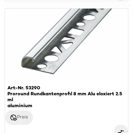
Art-Nr. 53290
Proround Rundkantenprofil 8 mm Alu eloxiert 2.5
ml
aluminium
disabled_visible
Preis