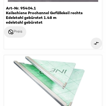
Art-Nr. 95404.1
Keilschiene Prochannel Gefällekeil rechts
Edelstahl gebürstet 1.48 m
edelstahl gebürstet
disabled_visible
Preis