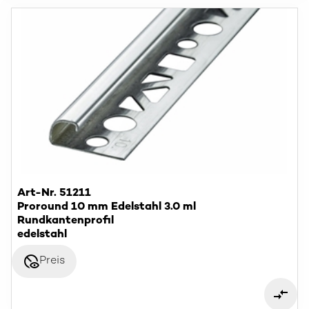
Art-Nr. 51211
Proround 10 mm Edelstahl 3.0 ml
Rundkantenprofil
edelstahl
disabled_visible
Preis