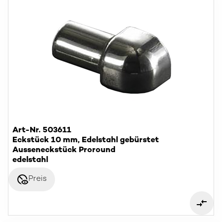
Art-Nr. 503611
Eckstück 10 mm, Edelstahl gebürstet
Ausseneckstück Proround
edelstahl
disabled_visible
Preis