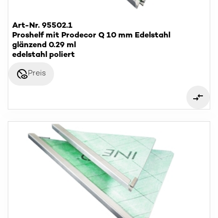
Art-Nr. 95502.1
Proshelf mit Prodecor Q 10 mm Edelstahl
glänzend 0.29 ml
edelstahl poliert
disabled_visible
Preis