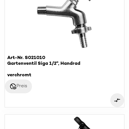
Art-Nr. S021010
Gartenventil Siga 1/2", Handrad
verchromt
disabled_visible
Preis