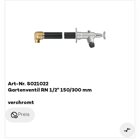
Art-Nr. S021022
Gartenventil RN 1/2" 150/300 mm
verchromt
disabled_visible
Preis