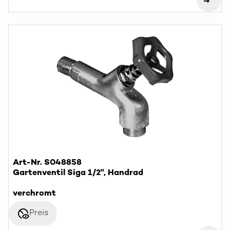
Art-Nr. S048858
Gartenventil Siga 1/2", Handrad
verchromt
disabled_visible
Preis