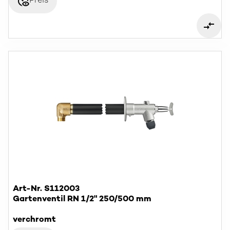
disabled_visible
Preis
Art-Nr. S112003
Gartenventil RN 1/2" 250/500 mm
verchromt