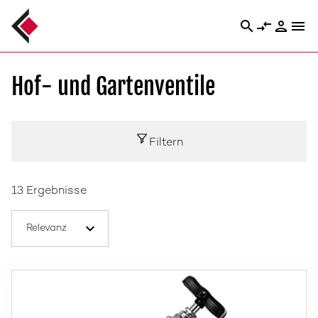
search
compare_arrows
person
menu
Hof- und Gartenventile
Filtern
13 Ergebnisse