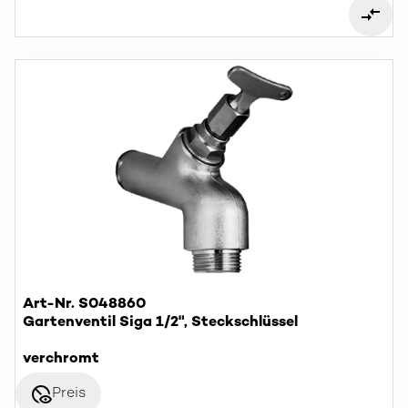
Art-Nr. S048860
Gartenventil Siga 1/2", Steckschlüssel
verchromt
disabled_visible
Preis