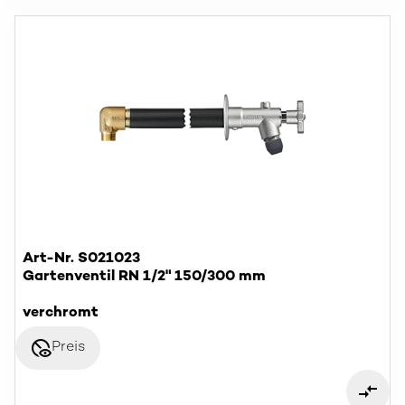
Art-Nr. S021023
Gartenventil RN 1/2" 150/300 mm
verchromt
disabled_visible
Preis