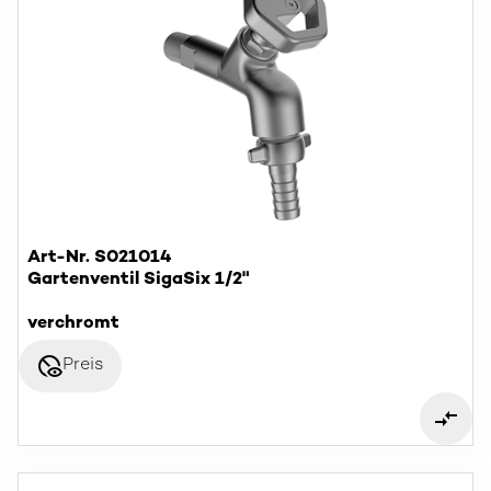
Art-Nr. S021014
Gartenventil SigaSix 1/2"
verchromt
disabled_visible
Preis