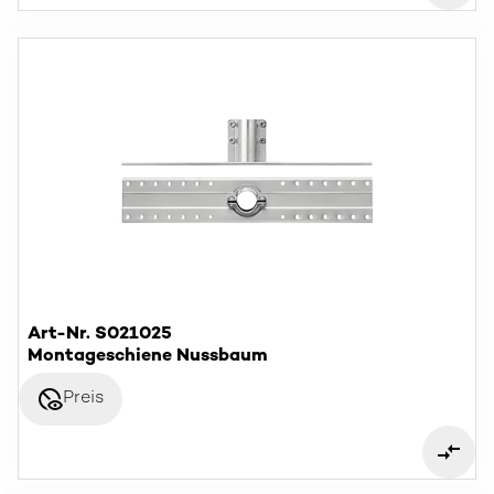
Art-Nr. S021025
Montageschiene Nussbaum
disabled_visible
Preis