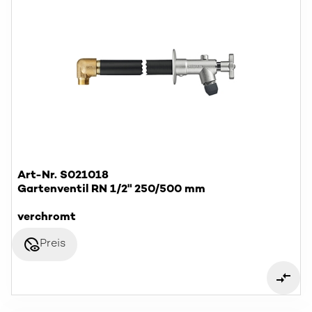
Art-Nr. S021018
Gartenventil RN 1/2" 250/500 mm
verchromt
disabled_visible
Preis