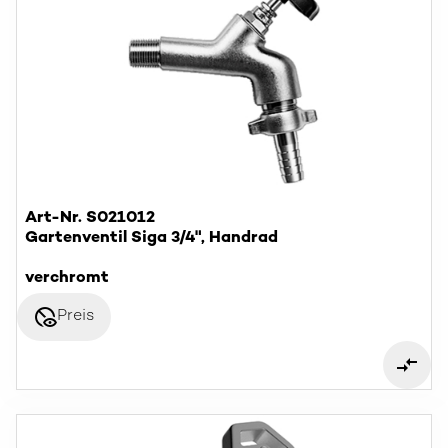
Art-Nr. S021012
Gartenventil Siga 3/4", Handrad
verchromt
disabled_visible
Preis