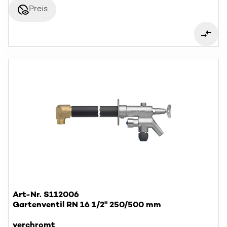
disabled_visible
Preis
Art-Nr. S112006
Gartenventil RN 16 1/2" 250/500 mm
verchromt