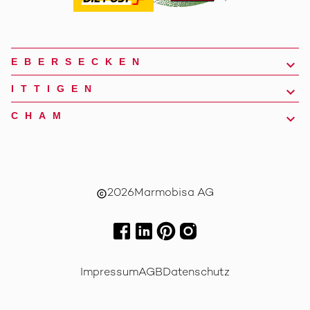
EBERSECKEN
ITTIGEN
CHAM
2026
Marmobisa AG
copyright
Impressum
AGB
Datenschutz