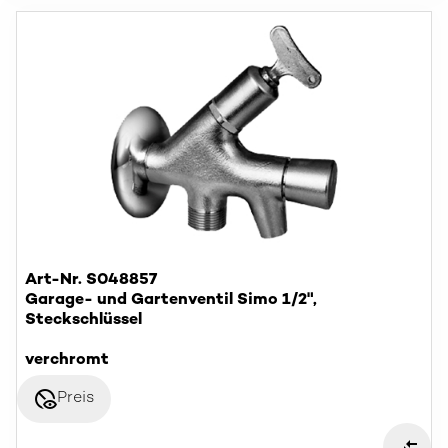
Art-Nr. S048857
Garage- und Gartenventil Simo 1/2",
Steckschlüssel
verchromt
disabled_visible
Preis