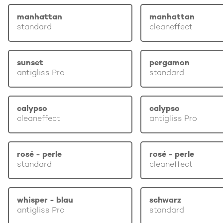
manhattan
manhattan
standard
cleaneffect
sunset
pergamon
antigliss Pro
standard
calypso
calypso
cleaneffect
antigliss Pro
rosé - perle
rosé - perle
standard
cleaneffect
whisper - blau
schwarz
antigliss Pro
standard