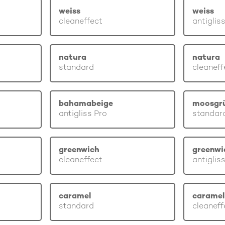
weiss
weiss
cleaneffect
antiglis
natura
natura
standard
cleaneff
bahamabeige
moosgr
antigliss Pro
standar
greenwich
greenwi
cleaneffect
antiglis
caramel
caramel
standard
cleaneff