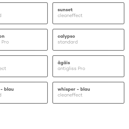
sunset
d
cleaneffect
on
calypso
s Pro
standard
ägäis
ect
antigliss Pro
- blau
whisper - blau
d
cleaneffect