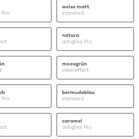
weiss matt
s Pro
standard
natura
ect
antigliss Pro
ün
moosgrün
d
cleaneffect
ch
bermudablau
s Pro
standard
caramel
ect
antigliss Pro