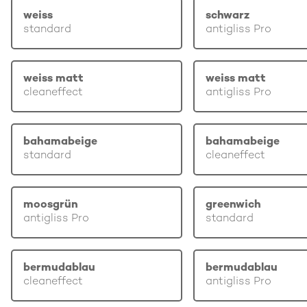
weiss
schwarz
standard
antigliss Pro
weiss matt
weiss matt
cleaneffect
antigliss Pro
bahamabeige
bahamabeige
standard
cleaneffect
moosgrün
greenwich
antigliss Pro
standard
bermudablau
bermudablau
cleaneffect
antigliss Pro