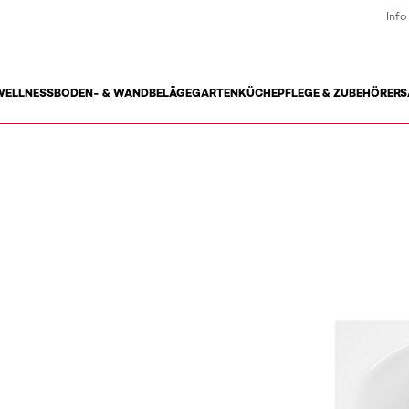
Info
WELLNESS
BODEN- & WANDBELÄGE
GARTEN
KÜCHE
PFLEGE & ZUBEHÖR
ERS