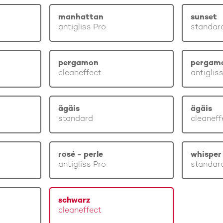
manhattan
sunset
antigliss Pro
standar
pergamon
pergam
cleaneffect
antiglis
ägäis
ägäis
standard
cleaneff
rosé - perle
whisper 
antigliss Pro
standar
schwarz
cleaneffect