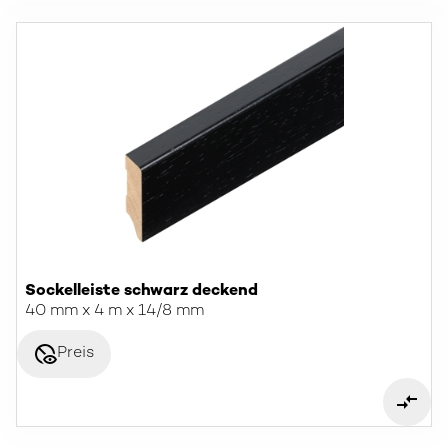
Sockelleiste schwarz deckend
40 mm x 4 m x 14/8 mm
disabled_visible
Preis