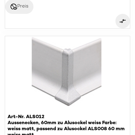
disabled_visible
Preis
Art-Nr. ALS012
Aussenecken, 60mm zu Alusockel weiss Farbe:
weiss matt, passend zu Alusockel ALS008 60 mm