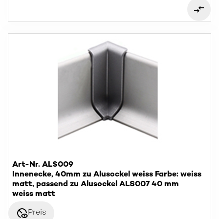
Art-Nr. ALS009
Innenecke, 40mm zu Alusockel weiss Farbe: weiss
matt, passend zu Alusockel ALS007 40 mm
weiss matt
disabled_visible
Preis