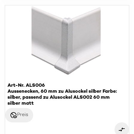
Art-Nr. ALS006
Aussenecken, 60 mm zu Alusockel silber Farbe:
silber, passend zu Alusockel ALS002 60 mm
silber matt
disabled_visible
Preis