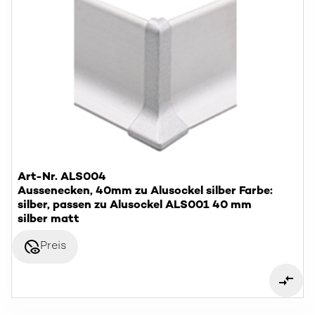
Art-Nr. ALS004
Aussenecken, 40mm zu Alusockel silber Farbe:
silber, passen zu Alusockel ALS001 40 mm
silber matt
disabled_visible
Preis