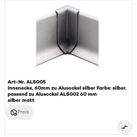
Art-Nr. ALS005
Innenecke, 60mm zu Alusockel silber Farbe: silber,
passend zu Alusockel ALS002 60 mm
silber matt
disabled_visible
Preis