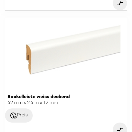
Sockelleiste weiss deckend
42 mm x 2.4 m x 12 mm
disabled_visible
Preis