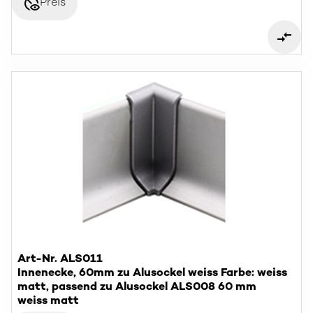
disabled_visible
Preis
Art-Nr. ALS011
Innenecke, 60mm zu Alusockel weiss Farbe: weiss
matt, passend zu Alusockel ALS008 60 mm
weiss matt