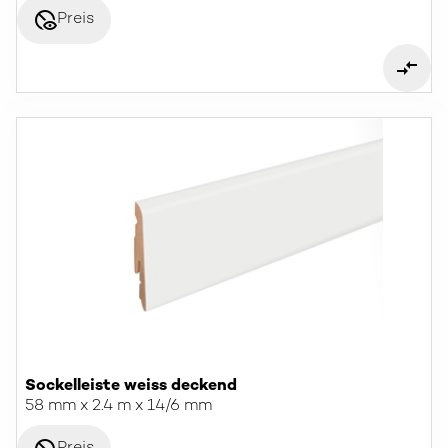
disabled_visible
Preis
Sockelleiste weiss deckend
58 mm x 2.4 m x 14/6 mm