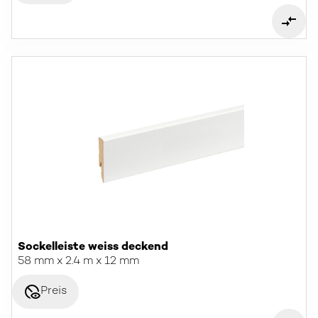
Sockelleiste weiss deckend
58 mm x 2.4 m x 12 mm
disabled_visible
Preis