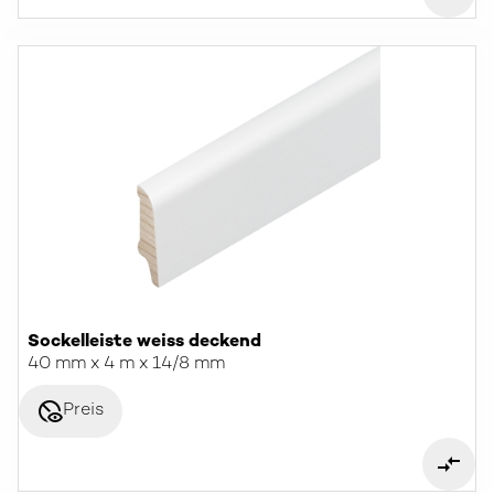
Sockelleiste weiss deckend
40 mm x 4 m x 14/8 mm
disabled_visible
Preis