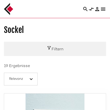
search
compare_arrows
person
menu
Sockel
Filtern
19 Ergebnisse