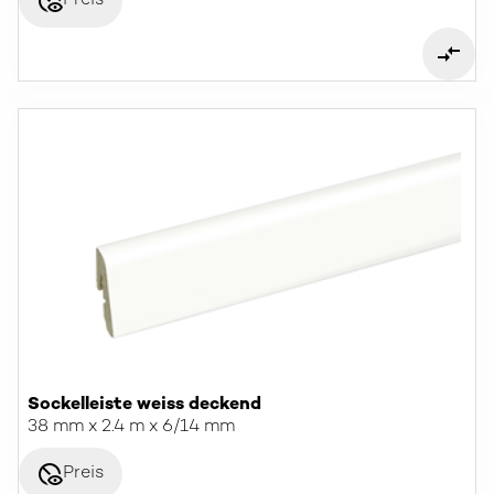
disabled_visible
Preis
Sockelleiste weiss deckend
38 mm x 2.4 m x 6/14 mm
disabled_visible
Preis