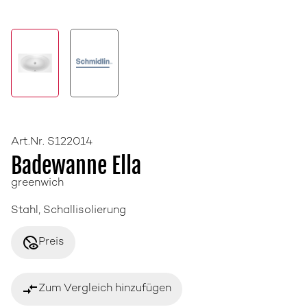
Art.Nr. S122014
Badewanne Ella
greenwich
Stahl, Schallisolierung
disabled_visible
Preis
compare_arrows
Zum Vergleich hinzufügen