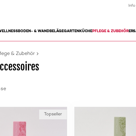
Info
WELLNESS
BODEN- & WANDBELÄGE
GARTEN
KÜCHE
PFLEGE & ZUBEHÖR
ERS
flege & Zubehör
ccessoires
sse
Topseller