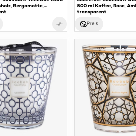
r Raumduft Venetiae 2500
Locherber Raumduft Caf
nholz, Bergamotte,
500 ml Kaffee, Rose, Am
ent
transparent
disabled_visible
Preis