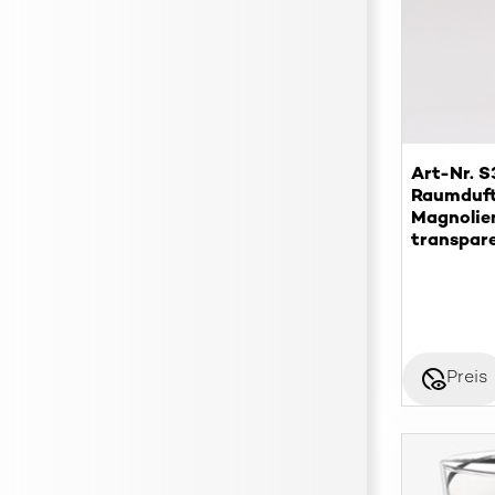
Art-Nr. 
Raumduft
Magnolien
transpar
disabled_visible
Preis