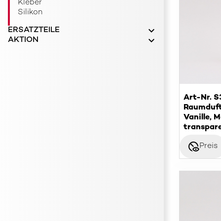
Kleber
Silikon
ERSATZTEILE
AKTION
Art-Nr. 
Raumduft
Vanille, 
transpar
disabled_visible
Preis