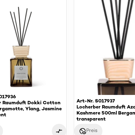
S017936
Art-Nr. S017937
r Raumduft Dokki Cotton
Locherber Raumduft Az
rgamotte, Ylang, Jasmine
Kashmere 500ml Bergam
ent
Maiglöckchen, Sandelho
transparent
disabled_visible
Preis