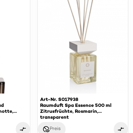
Art-Nr. S017938
ad
Raumduft Spa Essence 500 ml
otte,
Zitrusfrüchte, Rosmarin,
lz
Zedernholz
transparent
disabled_visible
Preis