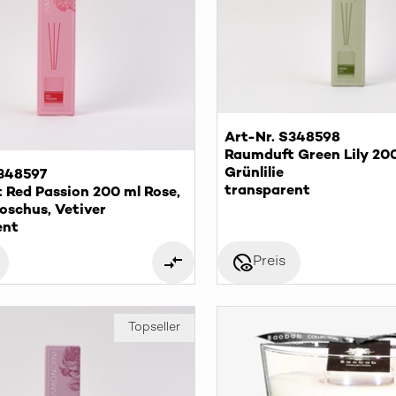
Art-Nr. S348598
Raumduft Green Lily 200
Grünlilie
S348597
transparent
 Red Passion 200 ml Rose,
Moschus, Vetiver
ent
disabled_visible
Preis
Topseller