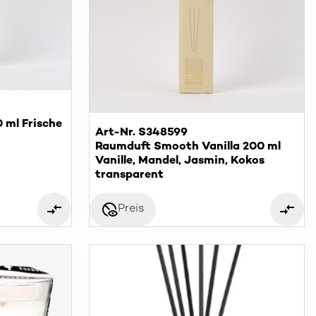
 ml Frische
Art-Nr. S348599
Raumduft Smooth Vanilla 200 ml
Vanille, Mandel, Jasmin, Kokos
transparent
disabled_visible
Preis