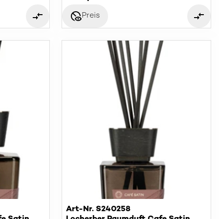
disabled_visible
Preis
Art-Nr. S240258