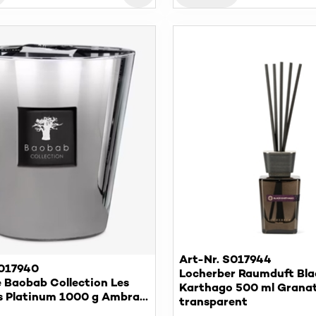
Art-Nr. S017944
S017940
Locherber Raumduft Bla
 Baobab Collection Les
Karthago 500 ml Granat
es Platinum 1000 g Ambra
Grapefruit, Bergamotte
transparent
efruitextrakt