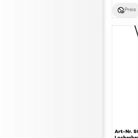
disabled_visible
Preis
Art-Nr. 