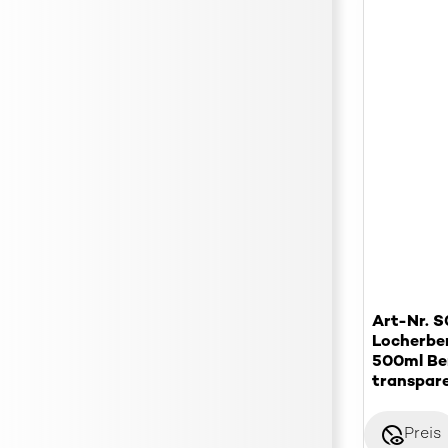
Art-Nr. 
Locherbe
500ml Be
transpar
disabled_visible
Preis