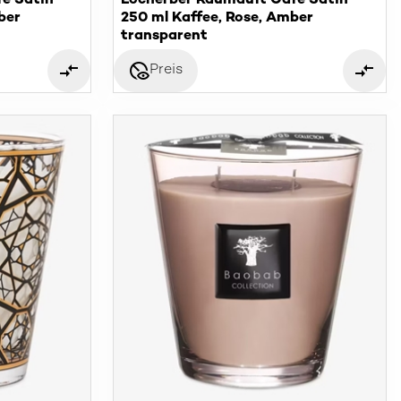
e Satin
Locherber Raumduft Cafe Satin
ber
250 ml Kaffee, Rose, Amber
transparent
disabled_visible
Preis