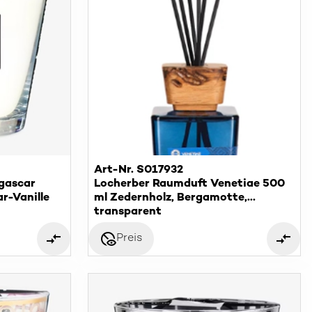
Art-Nr. S017932
gascar
Locherber Raumduft Venetiae 500
r-Vanille
ml Zedernholz, Bergamotte,
Lavendel
transparent
disabled_visible
Preis