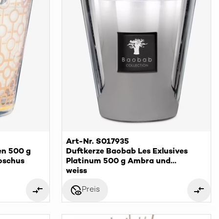
Art-Nr. S017935
n 500 g
Duftkerze Baobab Les Exlusives
oschus
Platinum 500 g Ambra und
Grapefruitextrakt
weiss
disabled_visible
Preis