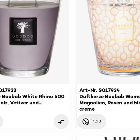
S017933
Art-Nr. S017934
e Baobab White Rhino 500
Duftkerze Baobab Wome
olz, Vetiver und
Magnolien, Rosen und M
uss
creme
disabled_visible
Preis