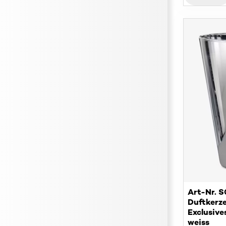
Art-Nr. 
Duftkerze
Exclusiv
und Grap
weiss