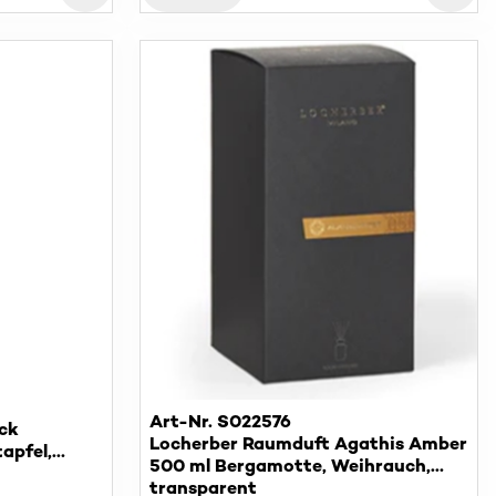
Art-Nr. S022576
ck
Locherber Raumduft Agathis Amber
apfel,
500 ml Bergamotte, Weihrauch,
Vanille, weisse Rosen
transparent