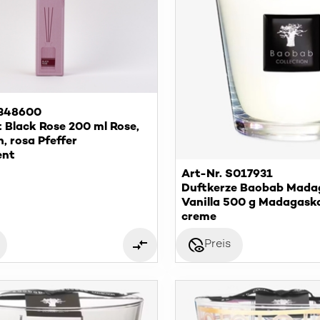
S348600
 Black Rose 200 ml Rose,
, rosa Pfeffer
ent
Art-Nr. S017931
Duftkerze Baobab Mada
Vanilla 500 g Madagaska
creme
disabled_visible
Preis