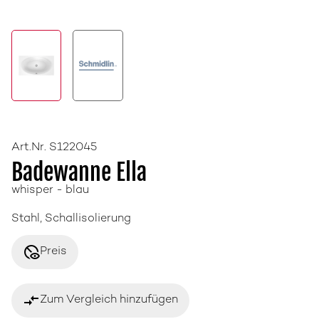
Art.Nr. S122045
Badewanne Ella
whisper - blau
Stahl, Schallisolierung
disabled_visible
Preis
compare_arrows
Zum Vergleich hinzufügen