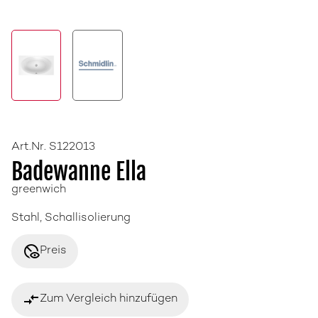
Art.Nr. S122013
Badewanne Ella
greenwich
Stahl, Schallisolierung
disabled_visible
Preis
compare_arrows
Zum Vergleich hinzufügen