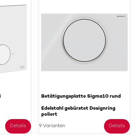
i
Betätigungsplatte Sigma10 rund
Edelstahl gebürstet Designring
poliert
Details
9 Varianten
Details