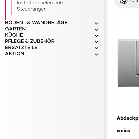
disabled_visible
Preis
Installtionselemente,
Steuerungen
BODEN- & WANDBELÄGE
GARTEN
KÜCHE
PFLEGE & ZUBEHÖR
ERSATZTEILE
AKTION
Abdeckpl
weiss