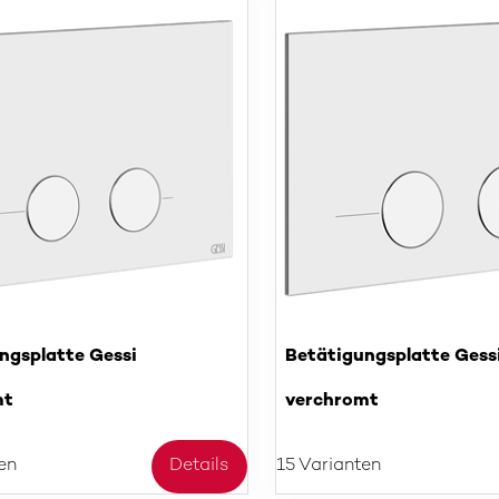
ngsplatte Gessi
Betätigungsplatte Gess
mt
verchromt
en
Details
15 Varianten