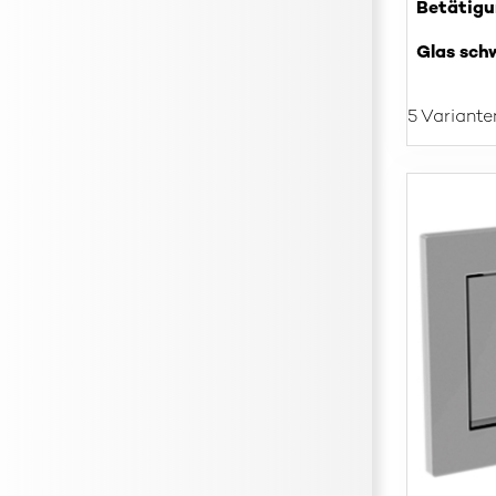
Betätigu
Glas sch
5 Variante