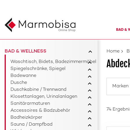
BAD & 
Online Shop
BAD & WELLNESS
Home
B
Abdeck
Waschtisch, Bidets, Badezimmermöbel
Spiegelschränke, Spiegel
Badewanne
Dusche
Marken
Duschkabine / Trennwand
Klosettanlagen, Urinalanlagen
Sanitärarmaturen
74 Ergebn
Accessoires & Badzubehör
Badheizkörper
Sauna / Dampfbad