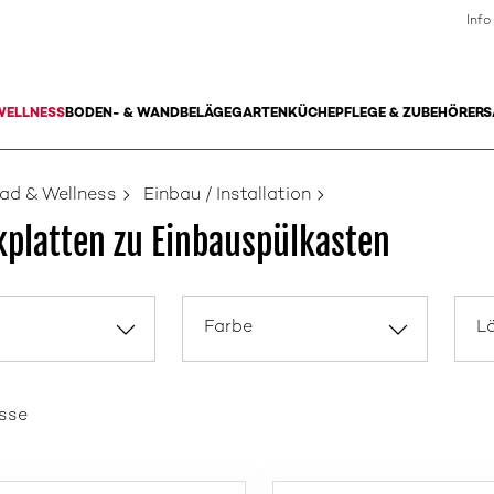
Info
WELLNESS
BODEN- & WANDBELÄGE
GARTEN
KÜCHE
PFLEGE & ZUBEHÖR
ERS
ad & Wellness
Einbau / Installation
platten zu Einbauspülkasten
Farbe
L
isse