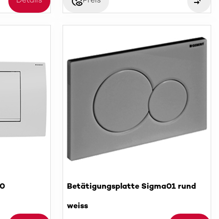
disabled_visible
Details
Preis
30
Betätigungsplatte Sigma01 rund
weiss