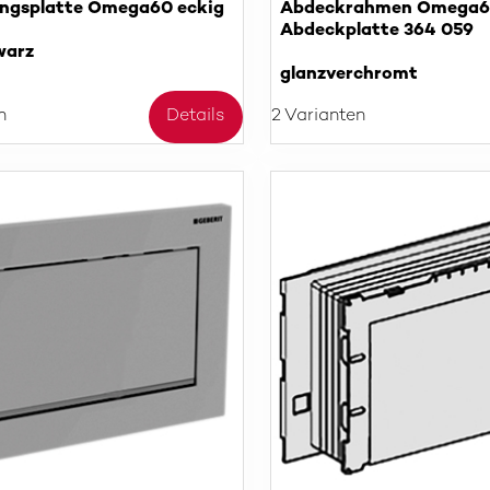
ngsplatte Omega60 eckig
Abdeckrahmen Omega60
Abdeckplatte 364 059
warz
glanzverchromt
n
Details
2 Varianten