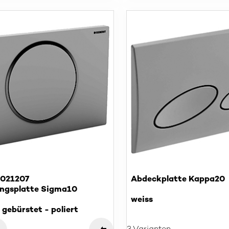
S021207
Abdeckplatte Kappa20
ngsplatte Sigma10
weiss
 gebürstet - poliert