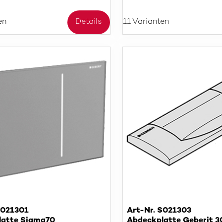
en
Details
11 Varianten
S021301
Art-Nr. S021303
latte Sigma70
Abdeckplatte Geberit 3