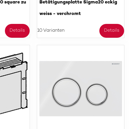
 square zu
Betätigungsplatte Sigma20 eckig
weiss - verchromt
Details
10 Varianten
Details