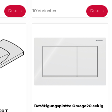
Details
10 Varianten
Details
Betätigungsplatte Omega20 eckig
00 T