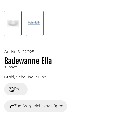
Art.Nr. S122025
Badewanne Ella
sunset
Stahl, Schallisolierung
disabled_visible
Preis
compare_arrows
Zum Vergleich hinzufügen