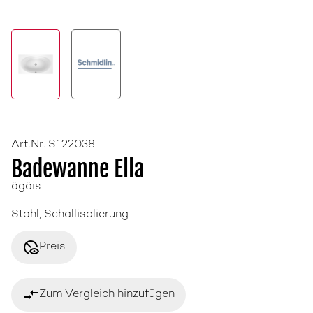
Art.Nr. S122038
Badewanne Ella
ägäis
Stahl, Schallisolierung
disabled_visible
Preis
compare_arrows
Zum Vergleich hinzufügen