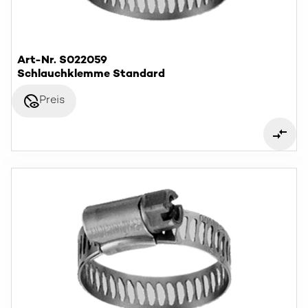
Art-Nr. S022059
Schlauchklemme Standard
disabled_visible
Preis