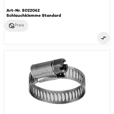
Art-Nr. S022062
Schlauchklemme Standard
disabled_visible
Preis