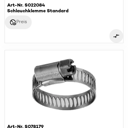
Art-Nr. S022084
Schlauchklemme Standard
disabled_visible
Preis
Art-Nr. S078179