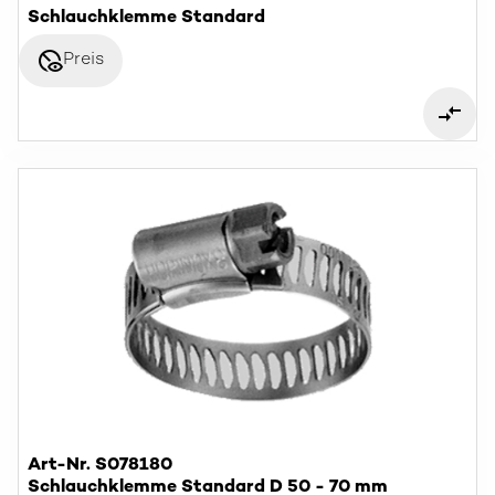
Schlauchklemme Standard
disabled_visible
Preis
Art-Nr. S078180
Schlauchklemme Standard D 50 - 70 mm