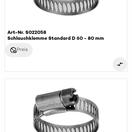
Art-Nr. S022058
Schlauchklemme Standard D 60 - 80 mm
disabled_visible
Preis