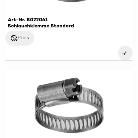
Art-Nr. S022061
Schlauchklemme Standard
disabled_visible
Preis