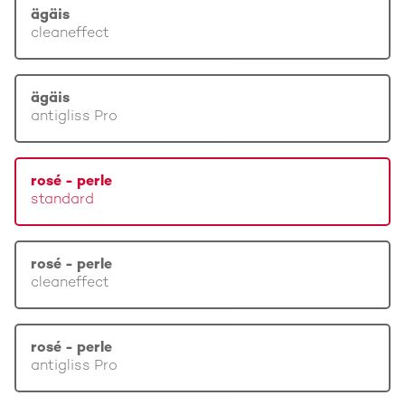
ägäis
cleaneffect
ägäis
antigliss Pro
rosé - perle
standard
rosé - perle
cleaneffect
rosé - perle
antigliss Pro