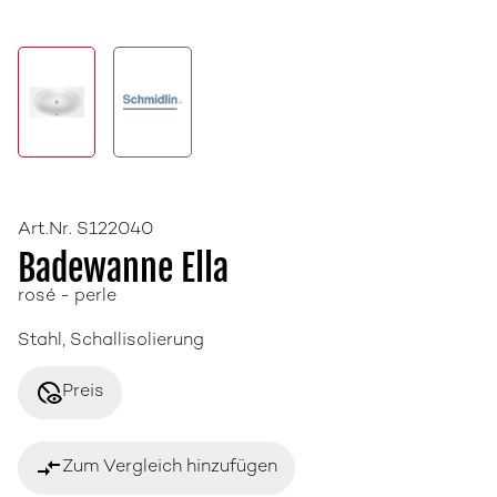
Art.Nr. S122040
Badewanne Ella
rosé - perle
Stahl, Schallisolierung
disabled_visible
Preis
compare_arrows
Zum Vergleich hinzufügen