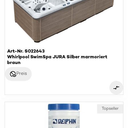
Art-Nr. S022643
Whirlpool SwimSpa JURA Silber marmoriert
braun
disabled_visible
Preis
Topseller