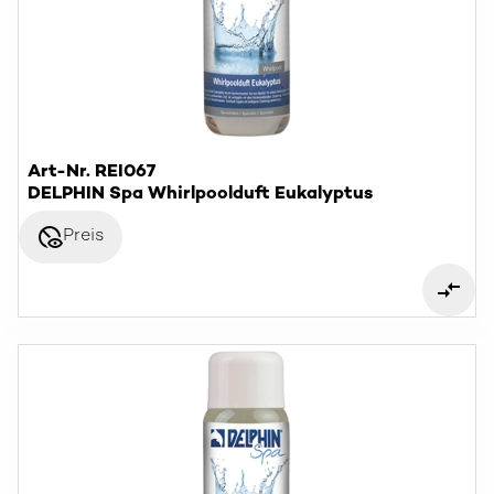
Art-Nr. REI067
DELPHIN Spa Whirlpoolduft Eukalyptus
disabled_visible
Preis