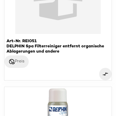
Art-Nr. REI051
DELPHIN Spa Filterreiniger entfernt organische
Ablagerungen und andere
disabled_visible
Preis