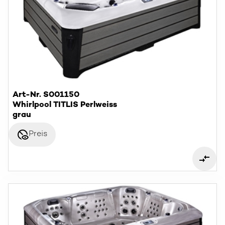
Art-Nr. S001150
Whirlpool TITLIS Perlweiss
grau
disabled_visible
Preis