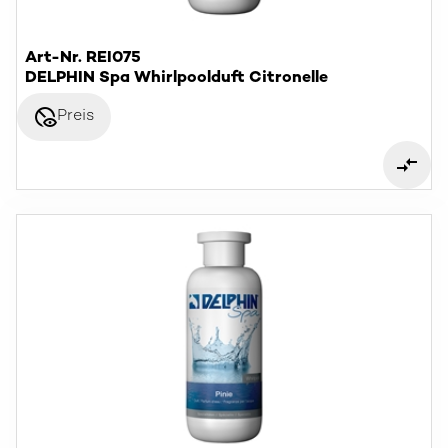
Art-Nr. REI075
DELPHIN Spa Whirlpoolduft Citronelle
disabled_visible
Preis