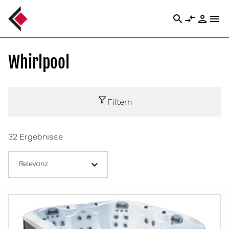
search
compare_arrows
person
menu
Whirlpool
Filtern
32 Ergebnisse