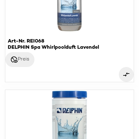
Art-Nr. REI068
DELPHIN Spa Whirlpoolduft Lavendel
disabled_visible
Preis