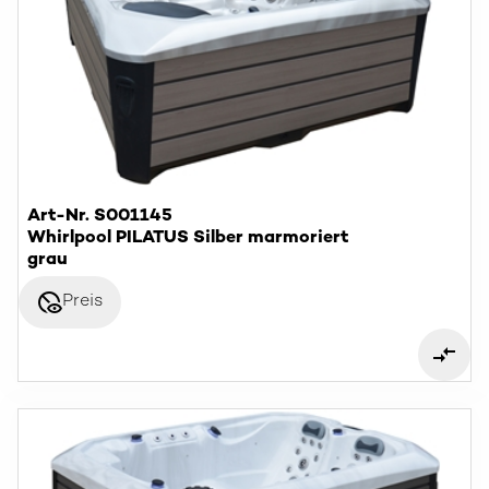
Art-Nr. S001145
Whirlpool PILATUS Silber marmoriert
grau
disabled_visible
Preis