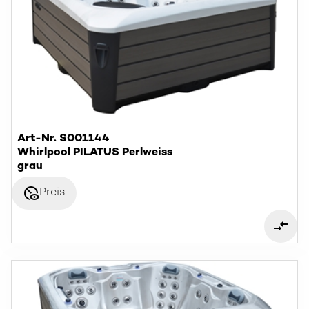
Art-Nr. S001144
Whirlpool PILATUS Perlweiss
grau
disabled_visible
Preis