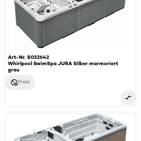
Art-Nr. S022642
Whirlpool SwimSpa JURA Silber marmoriert
grau
disabled_visible
Preis