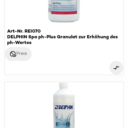
Art-Nr. REI070
DELPHIN Spa ph-Plus Granulat zur Erhöhung des
ph-Wertes
disabled_visible
Preis