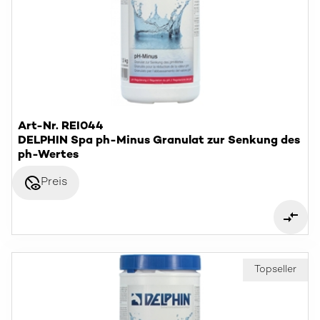
Art-Nr. REI044
DELPHIN Spa ph-Minus Granulat zur Senkung des
ph-Wertes
disabled_visible
Preis
Topseller