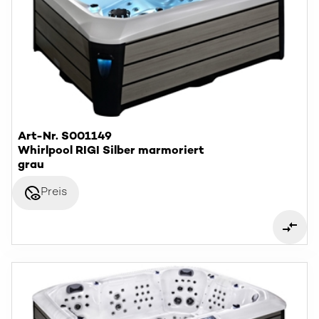
Art-Nr. S001149
Whirlpool RIGI Silber marmoriert
grau
disabled_visible
Preis