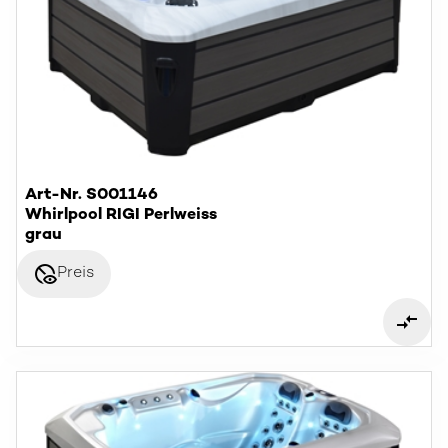
Art-Nr. S001146
Whirlpool RIGI Perlweiss
grau
disabled_visible
Preis