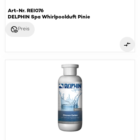
Art-Nr. REI076
DELPHIN Spa Whirlpoolduft Pinie
disabled_visible
Preis