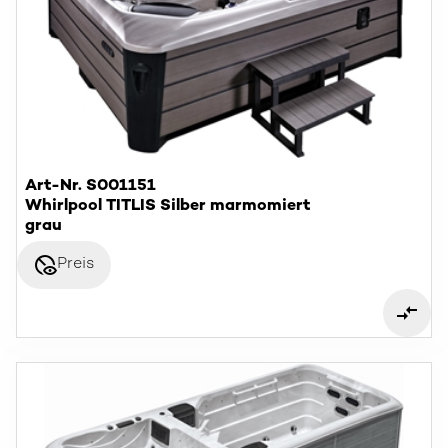
Art-Nr. S001151
Whirlpool TITLIS Silber marmomiert
grau
disabled_visible
Preis