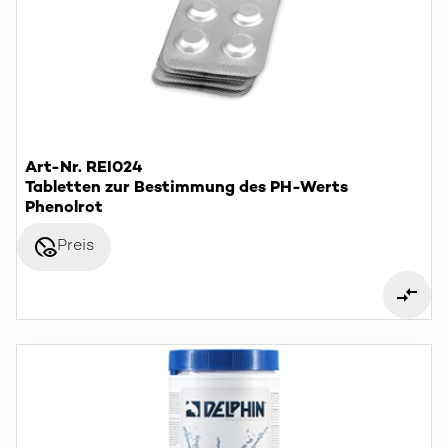
Art-Nr. REI024
Tabletten zur Bestimmung des PH-Werts
Phenolrot
disabled_visible
Preis