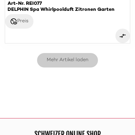
Art-Nr. REI077
DELPHIN Spa Whirlpoolduft Zitronen Garten
disabled_visible
Preis
Mehr Artikel laden
SCHWEIZER ONLINE SHOP