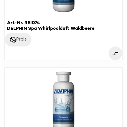
Art-Nr. REI074
DELPHIN Spa Whirlpoolduft Waldbeere
disabled_visible
Preis