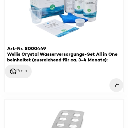
Art-Nr. S000449
Wellis Crystal Wasserversorgungs-Set All in One
beinhaltet (ausreichend für ca. 3-4 Monate):
disabled_visible
Preis