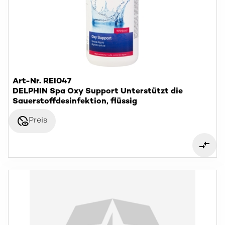
Art-Nr. REI047
DELPHIN Spa Oxy Support Unterstützt die
Sauerstoffdesinfektion, flüssig
disabled_visible
Preis