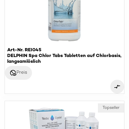
Art-Nr. REI045
DELPHIN Spa Chlor Tabs Tabletten auf Chlorbasis,
langsamlöslich
disabled_visible
Preis
Topseller