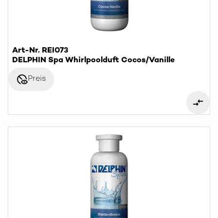
Art-Nr. REI073
DELPHIN Spa Whirlpoolduft Cocos/Vanille
disabled_visible
Preis