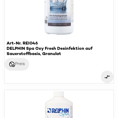
Art-Nr. REI046
DELPHIN Spa Oxy Fresh Desinfektion auf
Sauerstoffbasis, Granulat
disabled_visible
Preis