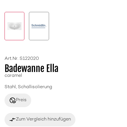
Art.Nr. S122020
Badewanne Ella
caramel
Stahl, Schallisolierung
disabled_visible
Preis
compare_arrows
Zum Vergleich hinzufügen