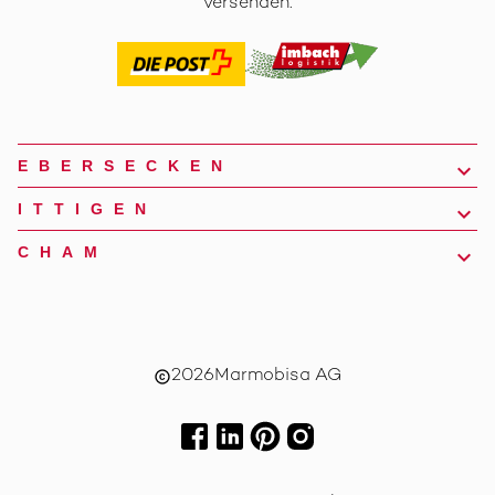
versenden.
EBERSECKEN
ITTIGEN
CHAM
2026
Marmobisa AG
copyright