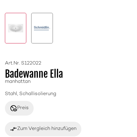
Art.Nr. S122022
Badewanne Ella
manhattan
Stahl, Schallisolierung
disabled_visible
Preis
compare_arrows
Zum Vergleich hinzufügen