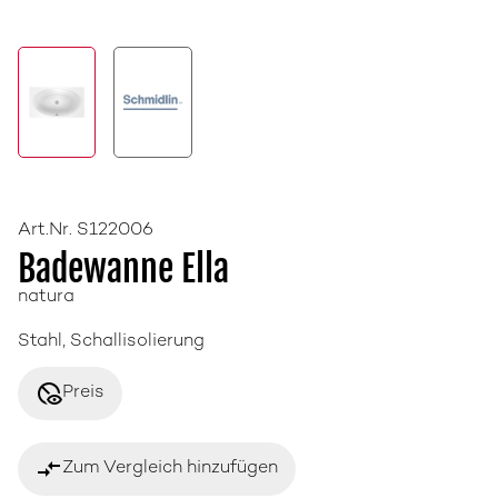
Art.Nr. S122006
Badewanne Ella
natura
Stahl, Schallisolierung
disabled_visible
Preis
compare_arrows
Zum Vergleich hinzufügen