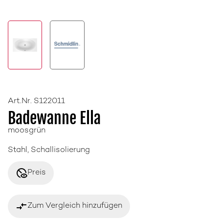
Art.Nr. S122011
Badewanne Ella
moosgrün
Stahl, Schallisolierung
disabled_visible
Preis
compare_arrows
Zum Vergleich hinzufügen