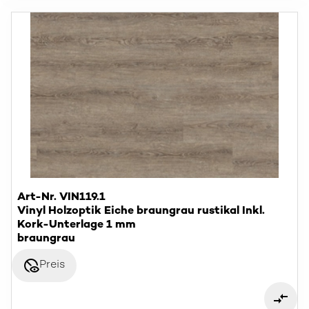
Art-Nr. VIN119.1
Vinyl Holzoptik Eiche braungrau rustikal Inkl.
Kork-Unterlage 1 mm
braungrau
disabled_visible
Preis