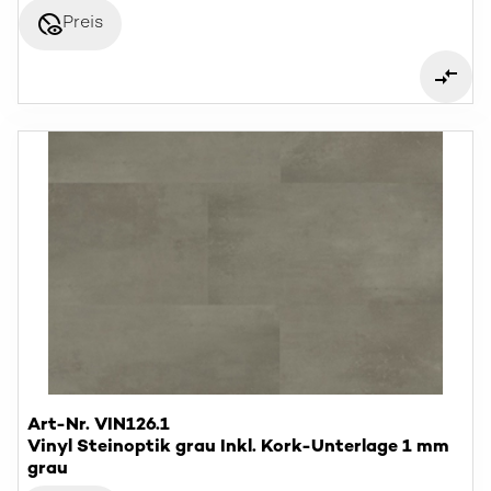
disabled_visible
Preis
Art-Nr. VIN126.1
Vinyl Steinoptik grau Inkl. Kork-Unterlage 1 mm
grau