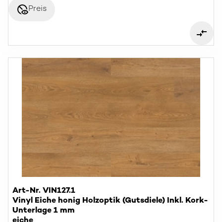
disabled_visible
Preis
Art-Nr. VIN127.1
Vinyl Eiche honig Holzoptik (Gutsdiele) Inkl. Kork-
Unterlage 1 mm
eiche