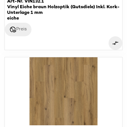
Art-Nr. VIN132.1
Vinyl Eiche braun Holzoptik (Gutsdiele) Inkl. Kork-
Unterlage 1 mm
eiche
disabled_visible
Preis