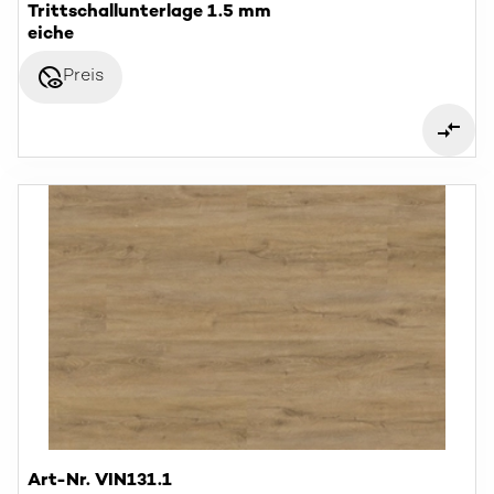
Trittschallunterlage 1.5 mm
eiche
disabled_visible
Preis
Art-Nr. VIN131.1