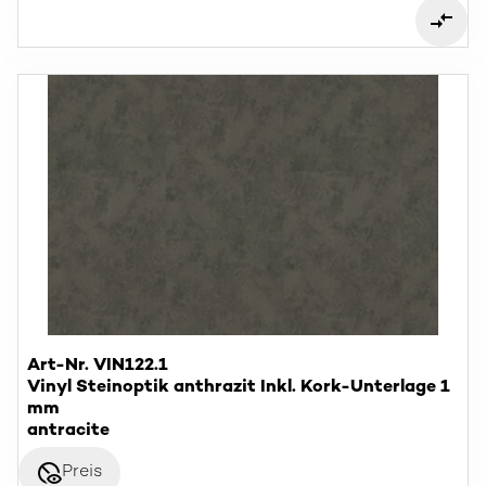
Art-Nr. VIN122.1
Vinyl Steinoptik anthrazit Inkl. Kork-Unterlage 1
mm
antracite
disabled_visible
Preis