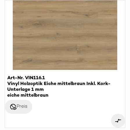
Art-Nr. VIN116.1
Vinyl Holzoptik Eiche mittelbraun Inkl. Kork-
Unterlage 1 mm
eiche mittelbraun
disabled_visible
Preis