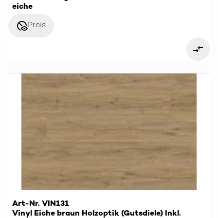
eiche
disabled_visible
Preis
Art-Nr. VIN131
Vinyl Eiche braun Holzoptik (Gutsdiele) Inkl.