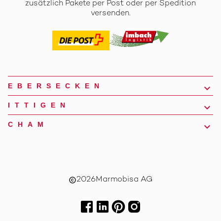
zusätzlich Pakete per Post oder per Spedition
versenden.
EBERSECKEN
ITTIGEN
CHAM
2026
Marmobisa AG
copyright