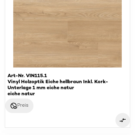
Art-Nr. VIN115.1
Vinyl Holzoptik Eiche hellbraun Inkl. Kork-
Unterlage 1 mm eiche natur
eiche natur
disabled_visible
Preis