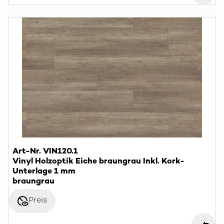
Art-Nr. VIN120.1
Vinyl Holzoptik Eiche braungrau Inkl. Kork-
Unterlage 1 mm
braungrau
disabled_visible
Preis