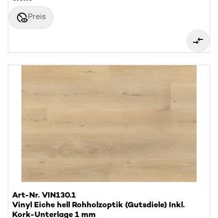
disabled_visible
Preis
Art-Nr. VIN130.1
Vinyl Eiche hell Rohholzoptik (Gutsdiele) Inkl.
Kork-Unterlage 1 mm