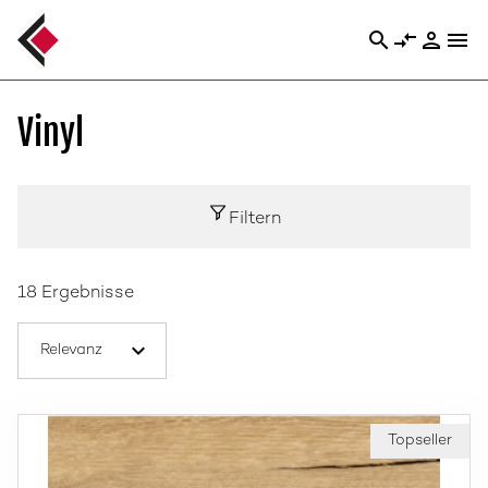
search
compare_arrows
person
menu
Vinyl
Filtern
18 Ergebnisse
Topseller