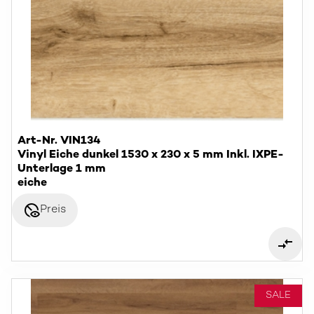
Art-Nr. VIN134
Vinyl Eiche dunkel 1530 x 230 x 5 mm Inkl. IXPE-
Unterlage 1 mm
eiche
disabled_visible
Preis
SALE