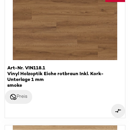
Art-Nr. VIN118.1
Vinyl Holzoptik Eiche rotbraun Inkl. Kork-
Unterlage 1 mm
smoke
disabled_visible
Preis