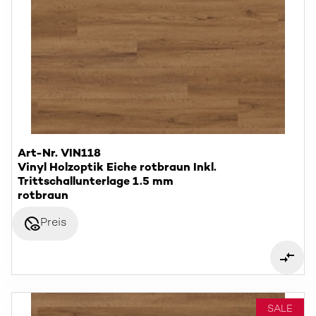
Art-Nr. VIN118
Vinyl Holzoptik Eiche rotbraun Inkl.
Trittschallunterlage 1.5 mm
rotbraun
disabled_visible
Preis
SALE