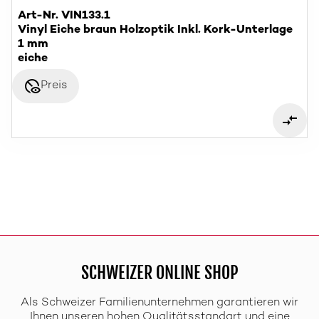
Art-Nr. VIN133.1
Vinyl Eiche braun Holzoptik Inkl. Kork-Unterlage
1 mm
eiche
disabled_visible
Preis
SCHWEIZER ONLINE SHOP
Als Schweizer Familienunternehmen garantieren wir
Ihnen unseren hohen Qualitätsstandart und eine