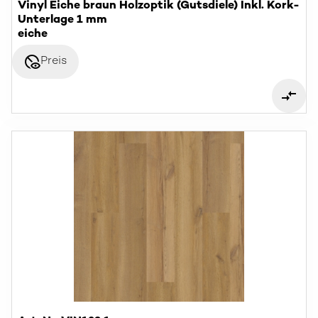
Vinyl Eiche braun Holzoptik (Gutsdiele) Inkl. Kork-
Unterlage 1 mm
eiche
disabled_visible
Preis