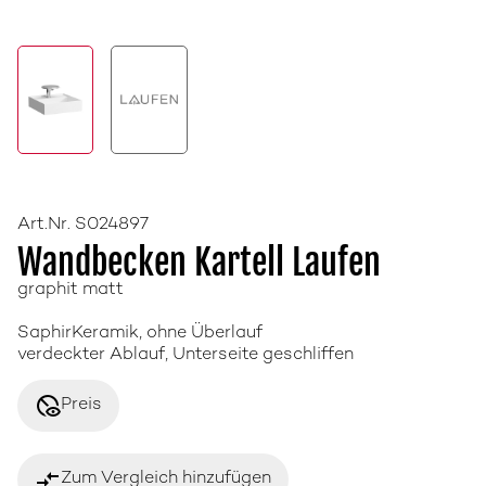
Art.Nr. S024897
Wandbecken Kartell Laufen
graphit matt
SaphirKeramik, ohne Überlauf
verdeckter Ablauf, Unterseite geschliffen
disabled_visible
Preis
compare_arrows
Zum Vergleich hinzufügen