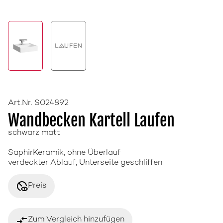
Art.Nr. S024892
Wandbecken Kartell Laufen
schwarz matt
SaphirKeramik, ohne Überlauf
verdeckter Ablauf, Unterseite geschliffen
disabled_visible
Preis
compare_arrows
Zum Vergleich hinzufügen