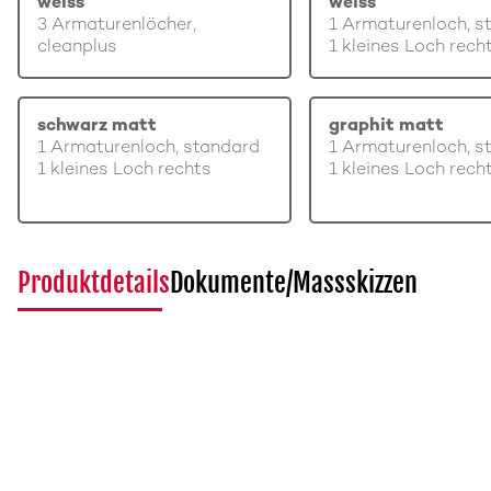
weiss
weiss
3 Armaturenlöcher,
1 Armaturenloch, s
cleanplus
1 kleines Loch rech
schwarz matt
graphit matt
1 Armaturenloch, standard
1 Armaturenloch, s
1 kleines Loch rechts
1 kleines Loch rech
Produktdetails
Dokumente/Massskizzen