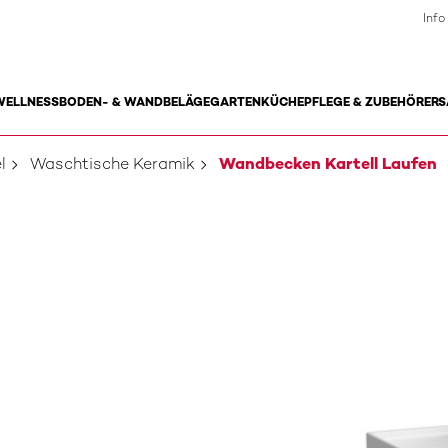
Info
WELLNESS
BODEN- & WANDBELÄGE
GARTEN
KÜCHE
PFLEGE & ZUBEHÖR
ERS
l
Waschtische Keramik
Wandbecken Kartell Laufen