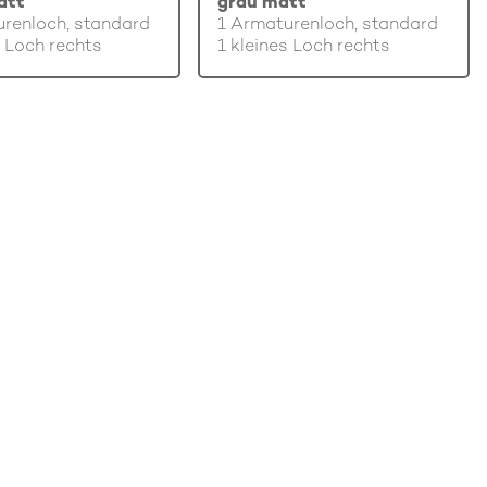
att
grau matt
renloch, standard
1 Armaturenloch, standard
s Loch rechts
1 kleines Loch rechts