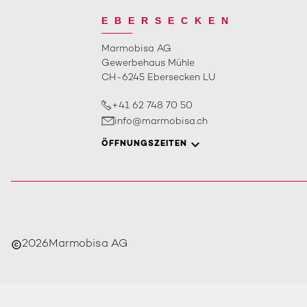
EBERSECKEN
Marmobisa AG
Gewerbehaus Mühle
CH-6245 Ebersecken LU
+41 62 748 70 50
info@marmobisa.ch
ÖFFNUNGSZEITEN
2026
Marmobisa AG
copyright