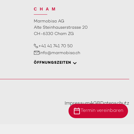
CHAM
Marmobisa AG
Alte Steinhauserstrasse 20
CH-6330 Cham ZG
+41 41 741 70 50
info@marmobisa.ch
ÖFFNUNGSZEITEN
Impressum
AGB
Datenschutz
calendar_today
Termin vereinbaren
Standort Ebersecken
Standort Ittigen