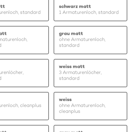
tt
schwarz matt
renloch, standard
1 Armaturenloch, standard
att
grau matt
maturenloch,
ohne Armaturenloch,
d
standard
weiss matt
renlöcher,
3 Armaturenlöcher,
d
standard
weiss
renloch, cleanplus
ohne Armaturenloch,
cleanplus