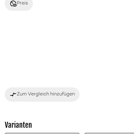
disabled_visible
Preis
compare_arrows
Zum Vergleich hinzufügen
Varianten