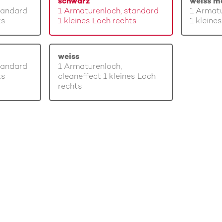
schwarz
weiss m
tandard
1 Armaturenloch, standard
1 Armatu
ts
1 kleines Loch rechts
1 kleine
weiss
tandard
1 Armaturenloch,
ts
cleaneffect 1 kleines Loch
rechts