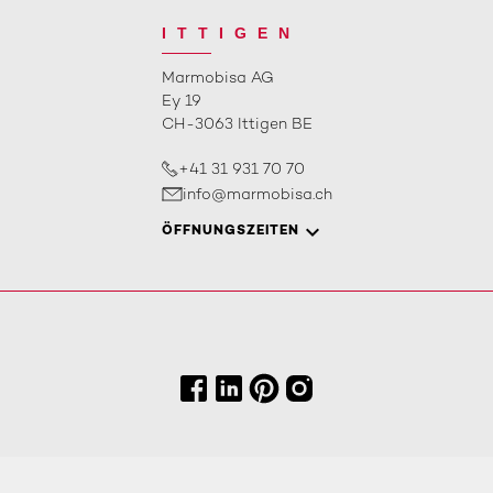
ITTIGEN
Marmobisa AG
Ey 19
CH-3063 Ittigen BE
+41 31 931 70 70
info@marmobisa.ch
ÖFFNUNGSZEITEN