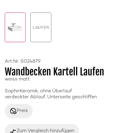
Art.Nr. S024879
Wandbecken Kartell Laufen
weiss matt
SaphirKeramik, ohne Überlauf
verdeckter Ablauf, Unterseite geschliffen
disabled_visible
Preis
compare_arrows
Zum Vergleich hinzufügen