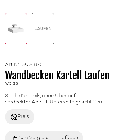
Art.Nr. S024875
Wandbecken Kartell Laufen
weiss
SaphirKeramik, ohne Überlauf
verdeckter Ablauf, Unterseite geschliffen
disabled_visible
Preis
compare_arrows
Zum Vergleich hinzufügen