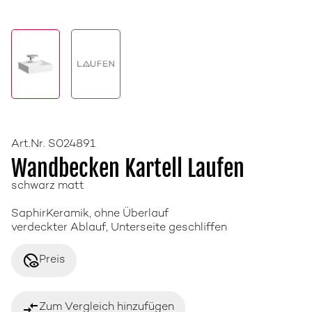
Art.Nr. S024891
Wandbecken Kartell Laufen
schwarz matt
SaphirKeramik, ohne Überlauf
verdeckter Ablauf, Unterseite geschliffen
disabled_visible
Preis
compare_arrows
Zum Vergleich hinzufügen