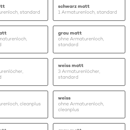
tt
schwarz matt
renloch, standard
1 Armaturenloch, standard
att
grau matt
maturenloch,
ohne Armaturenloch,
d
standard
weiss matt
renlöcher,
3 Armaturenlöcher,
d
standard
weiss
renloch, cleanplus
ohne Armaturenloch,
cleanplus