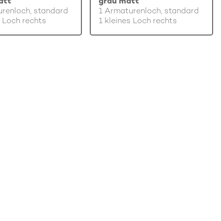
att
grau matt
renloch, standard
1 Armaturenloch, standard
s Loch rechts
1 kleines Loch rechts