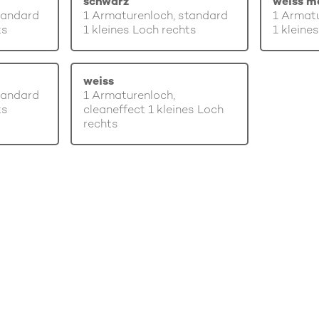
schwarz
weiss m
tandard
1 Armaturenloch, standard
1 Armatu
ts
1 kleines Loch rechts
1 kleine
weiss
tandard
1 Armaturenloch,
ts
cleaneffect 1 kleines Loch
rechts