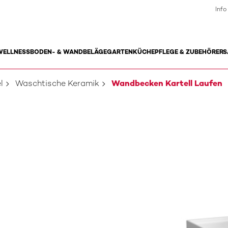
Info
WELLNESS
BODEN- & WANDBELÄGE
GARTEN
KÜCHE
PFLEGE & ZUBEHÖR
ERS
l
Waschtische Keramik
Wandbecken Kartell Laufen