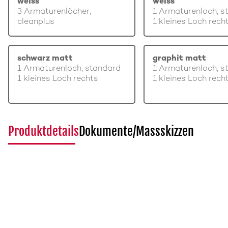
weiss
weiss
3 Armaturenlöcher,
1 Armaturenloch, s
cleanplus
1 kleines Loch rech
schwarz matt
graphit matt
1 Armaturenloch, standard
1 Armaturenloch, s
1 kleines Loch rechts
1 kleines Loch rech
Produktdetails
Dokumente/Massskizzen