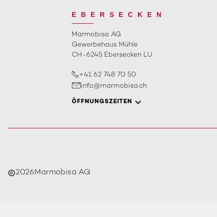
EBERSECKEN
Marmobisa AG
Gewerbehaus Mühle
CH-6245 Ebersecken LU
+41 62 748 70 50
info@marmobisa.ch
ÖFFNUNGSZEITEN
2026
Marmobisa AG
copyright