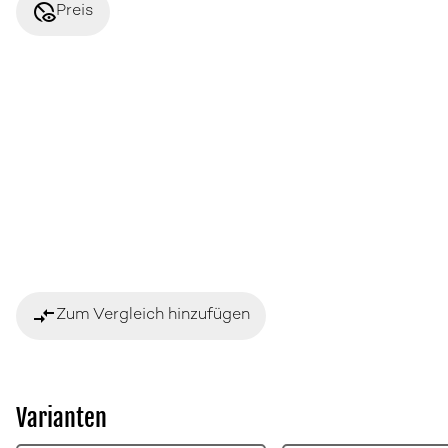
disabled_visible
Preis
compare_arrows
Zum Vergleich hinzufügen
Varianten