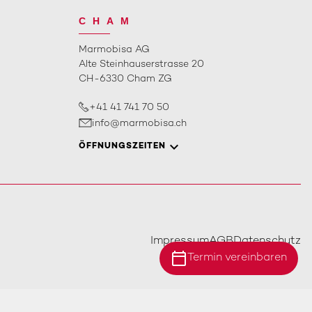
CHAM
Marmobisa AG
Alte Steinhauserstrasse 20
CH-6330 Cham ZG
+41 41 741 70 50
info@marmobisa.ch
ÖFFNUNGSZEITEN
Impressum
AGB
Datenschutz
calendar_today
Termin vereinbaren
Standort Ebersecken
Standort Ittigen