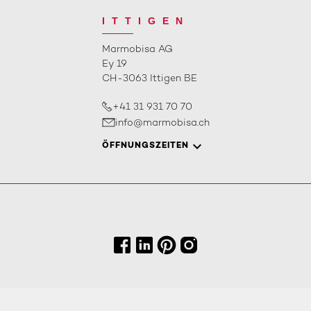
ITTIGEN
Marmobisa AG
Ey 19
CH-3063 Ittigen BE
+41 31 931 70 70
info@marmobisa.ch
ÖFFNUNGSZEITEN