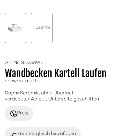
Art.Nr. S024890
Wandbecken Kartell Laufen
schwarz matt
SaphirKeramik, ohne Überlauf
verdeckter Ablauf, Unterseite geschliffen
disabled_visible
Preis
compare_arrows
Zum Vergleich hinzufügen