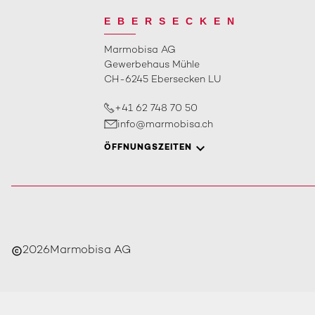
EBERSECKEN
Marmobisa AG
Gewerbehaus Mühle
CH-6245 Ebersecken LU
+41 62 748 70 50
info@marmobisa.ch
ÖFFNUNGSZEITEN
2026
Marmobisa AG
copyright