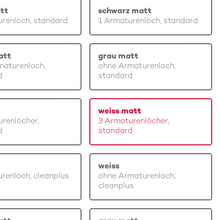
tt
schwarz matt
renloch, standard
1 Armaturenloch, standard
att
grau matt
maturenloch,
ohne Armaturenloch,
d
standard
weiss matt
renlöcher,
3 Armaturenlöcher,
d
standard
weiss
renloch, cleanplus
ohne Armaturenloch,
cleanplus