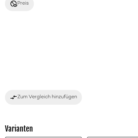
disabled_visible
Preis
compare_arrows
Zum Vergleich hinzufügen
Varianten