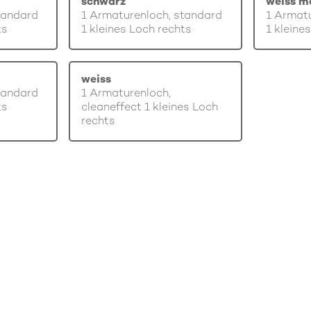
schwarz
weiss m
tandard
1 Armaturenloch, standard
1 Armatu
ts
1 kleines Loch rechts
1 kleine
weiss
tandard
1 Armaturenloch,
ts
cleaneffect 1 kleines Loch
rechts