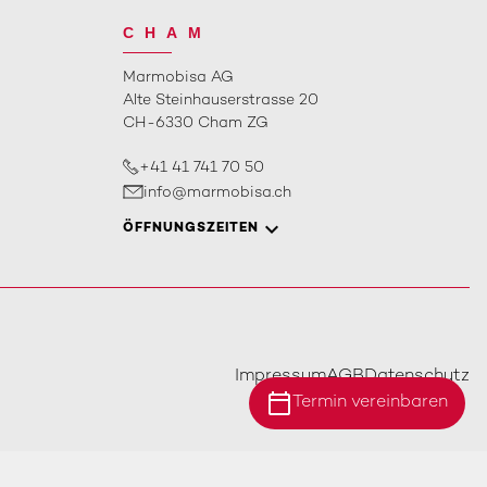
CHAM
Marmobisa AG
Alte Steinhauserstrasse 20
CH-6330 Cham ZG
+41 41 741 70 50
info@marmobisa.ch
ÖFFNUNGSZEITEN
Impressum
AGB
Datenschutz
calendar_today
Termin vereinbaren
Standort Ebersecken
Standort Ittigen