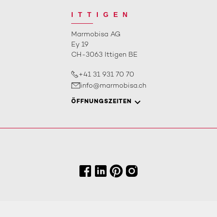
ITTIGEN
Marmobisa AG
Ey 19
CH-3063 Ittigen BE
+41 31 931 70 70
info@marmobisa.ch
ÖFFNUNGSZEITEN