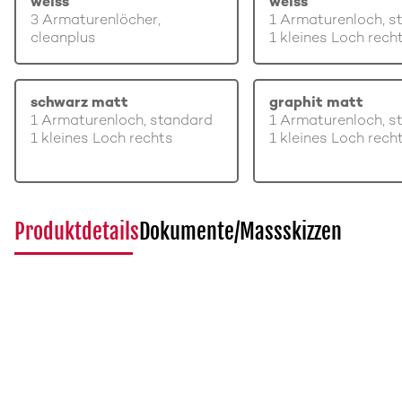
weiss
weiss
3 Armaturenlöcher,
1 Armaturenloch, s
cleanplus
1 kleines Loch rech
schwarz matt
graphit matt
1 Armaturenloch, standard
1 Armaturenloch, s
1 kleines Loch rechts
1 kleines Loch rech
Produktdetails
Dokumente/Massskizzen