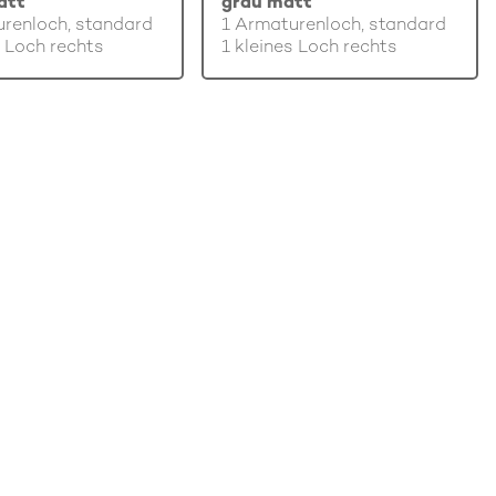
att
grau matt
renloch, standard
1 Armaturenloch, standard
s Loch rechts
1 kleines Loch rechts