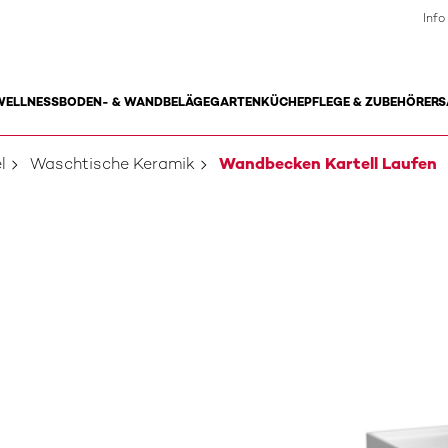
Info
WELLNESS
BODEN- & WANDBELÄGE
GARTEN
KÜCHE
PFLEGE & ZUBEHÖR
ERS
l
Waschtische Keramik
Wandbecken Kartell Laufen