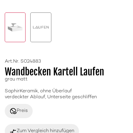
Art.Nr. S024883
Wandbecken Kartell Laufen
grau matt
SaphirKeramik, ohne Überlauf
verdeckter Ablauf, Unterseite geschliffen
disabled_visible
Preis
compare_arrows
Zum Vergleich hinzufügen