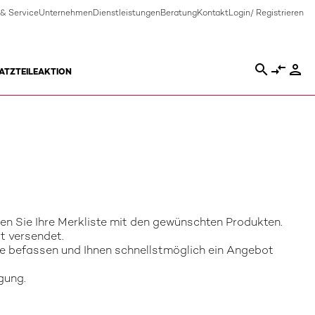
 & Service
Unternehmen
Dienstleistungen
Beratung
Kontakt
Login/ Registrieren
search
compare_arrows
person
ATZTEILE
AKTION
gen Sie Ihre Merkliste mit den gewünschten Produkten.
t versendet.
e befassen und Ihnen schnellstmöglich ein Angebot
gung.