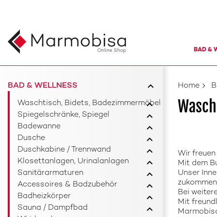
BAD & 
Online Shop
BAD & WELLNESS
Home
B
Wasch
Waschtisch, Bidets, Badezimmermöbel
Spiegelschränke, Spiegel
Badewanne
Dusche
Duschkabine / Trennwand
Wir freuen
Klosettanlagen, Urinalanlagen
Mit dem Bu
Sanitärarmaturen
Unser Inne
zukommen 
Accessoires & Badzubehör
Bei weiter
Badheizkörper
Mit freund
Sauna / Dampfbad
Marmobis