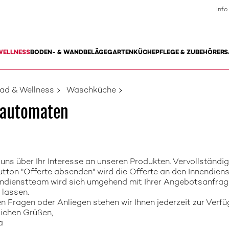
Info
WELLNESS
BODEN- & WANDBELÄGE
GARTEN
KÜCHE
PFLEGE & ZUBEHÖR
ERS
ad & Wellness
Waschküche
automaten
 uns über Ihr Interesse an unseren Produkten. Vervollständi
tton "Offerte absenden" wird die Offerte an den Innendiens
ndienstteam wird sich umgehend mit Ihrer Angebotsanfrag
lassen.
en Fragen oder Anliegen stehen wir Ihnen jederzeit zur Verfü
lichen Grüßen,
a