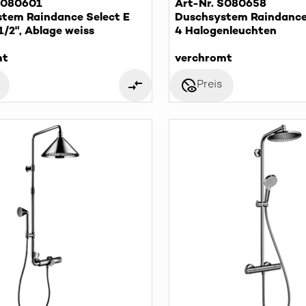
S080601
Art-Nr. S080658
tem Raindance Select E
Duschsystem Raindanc
1/2", Ablage weiss
4 Halogenleuchten
mt
verchromt
disabled_visible
Preis