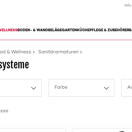
Info
WELLNESS
BODEN- & WANDBELÄGE
GARTEN
KÜCHE
PFLEGE & ZUBEHÖR
ERS
ad & Wellness
Sanitärarmaturen
systeme
Farbe
A
isse