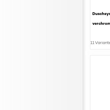
Duschsys
verchro
11 Variant