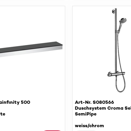
ainfinity 500
Art-Nr. S080566
Duschsystem Croma Sel
te
SemiPipe
weiss/chrom