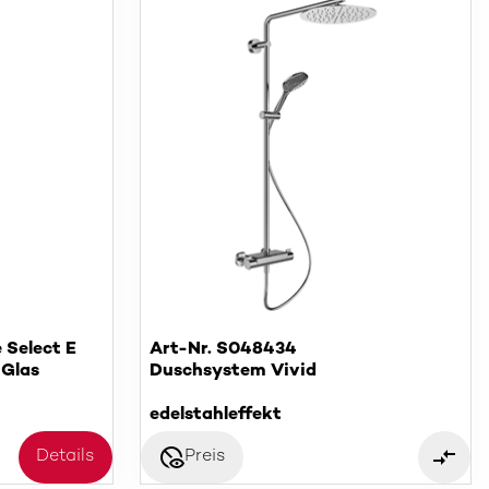
 Select E
Art-Nr. S048434
 Glas
Duschsystem Vivid
edelstahleffekt
disabled_visible
Details
Preis