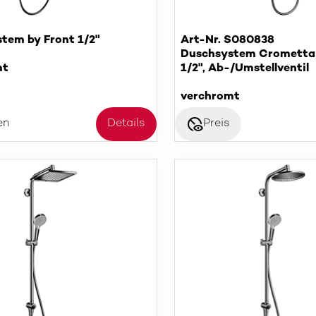
tem by Front 1/2"
Art-Nr. S080838
Duschsystem Crometta 
mt
1/2", Ab-/Umstellventil
verchromt
disabled_visible
en
Details
Preis