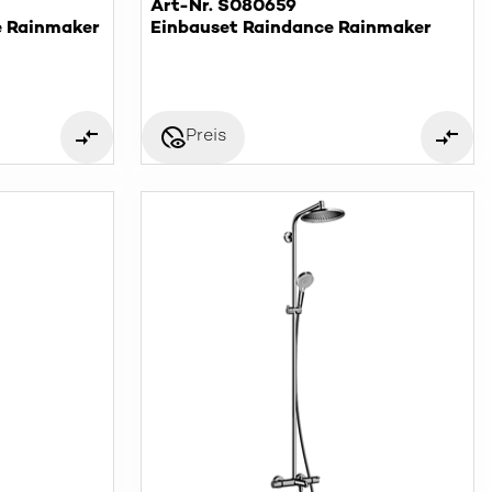
Art-Nr. S080659
e Rainmaker
Einbauset Raindance Rainmaker
disabled_visible
Preis