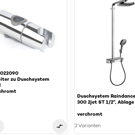
S022090
eiter zu Duschsystem
l
chromt
Duschsystem Raindance
300 2jet ST 1/2", Ablage
verchromt
2 Varianten