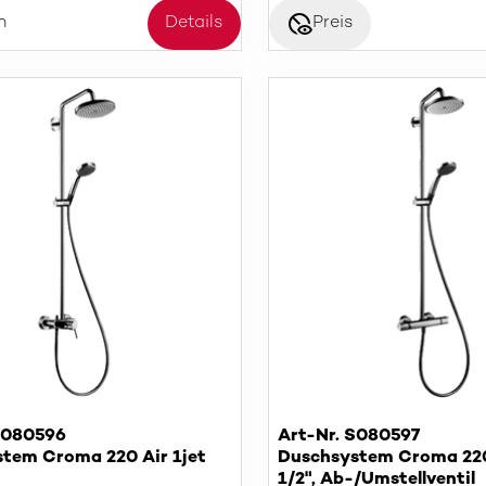
disabled_visible
n
Details
Preis
S080596
Art-Nr. S080597
tem Croma 220 Air 1jet
Duschsystem Croma 220
1/2", Ab-/Umstellventil