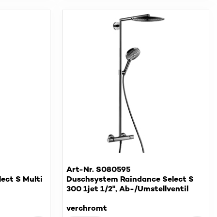
Art-Nr. S080595
ect S Multi
Duschsystem Raindance Select S
300 1jet 1/2", Ab-/Umstellventil
verchromt