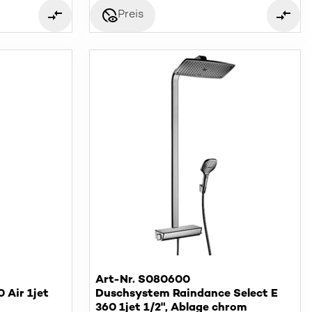
disabled_visible
Preis
Art-Nr. S080600
 Air 1jet
Duschsystem Raindance Select E
360 1jet 1/2", Ablage chrom