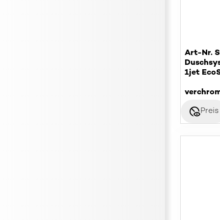
Art-Nr. 
Duschsy
1jet Eco
verchro
disabled_visible
Preis