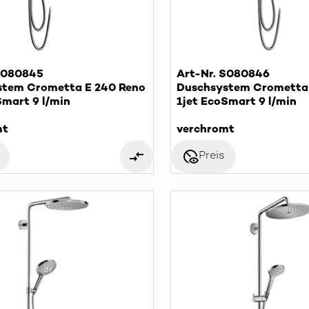
S080845
Art-Nr. S080846
stem Crometta E 240 Reno
Duschsystem Crometta
Smart 9 l/min
1jet EcoSmart 9 l/min
mt
verchromt
disabled_visible
Preis