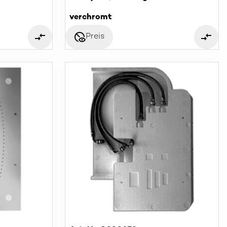
verchromt
disabled_visible
Preis