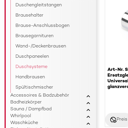
Duschengleitstangen
Brausehalter
Brause-Anschlussbogen
Brausegarnituren
Wand-/Deckenbrausen
Duschpaneelen
Duschsysteme
Art-Nr. 
Ersatzgl
Handbrausen
Universa
glanzver
Spültischmischer
Accessoires & Badzubehör
Badheizkörper
Sauna / Dampfbad
Whirlpool
disabled_visible
Preis
Waschküche