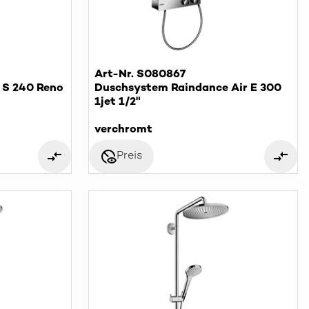
Art-Nr. S080867
 S 240 Reno
Duschsystem Raindance Air E 300
1jet 1/2"
verchromt
disabled_visible
Preis