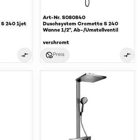
Art-Nr. S080840
S 240 1jet
Duschsystem Crometta S 240
Wanne 1/2", Ab-/Umstellventil
verchromt
disabled_visible
Preis