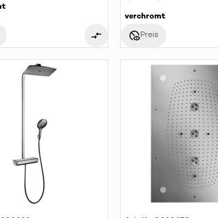
mt
verchromt
disabled_visible
Preis