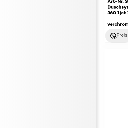
Art-Nr. 
Duschsys
360 1jet 
verchro
disabled_visible
Preis