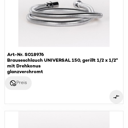
Art-Nr. S018976
Brauseschlauch UNIVERSAL 150, gerillt 1/2 x 1/2"
mit Drehkonus
glanzverchromt
disabled_visible
Preis