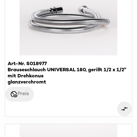
Art-Nr. S018977
Brauseschlauch UNIVERSAL 180, gerillt 1/2 x 1/2"
mit Drehkonus
glanzverchromt
disabled_visible
Preis