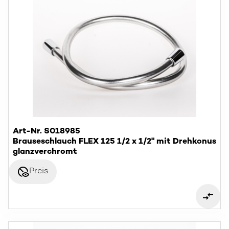
Art-Nr. S018985
Brauseschlauch FLEX 125 1/2 x 1/2" mit Drehkonus
glanzverchromt
disabled_visible
Preis