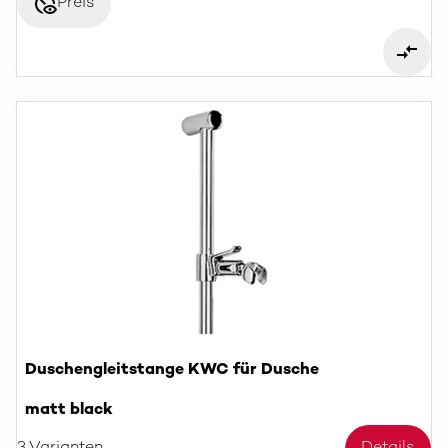
disabled_visible
Preis
Duschengleitstange KWC für Dusche
matt black