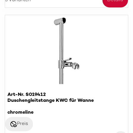
3 Varianten
Details
Art-Nr. S019412
Duschengleitstange KWC für Wanne
chromeline
disabled_visible
Preis