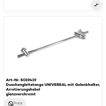
Art-Nr. S019419
Duschengleitstange UNIVERSAL mit Gelenkhalter,
Arretierungshebel
glanzverchromt
disabled_visible
Preis