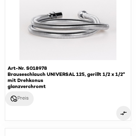
Art-Nr. S018978
Brauseschlauch UNIVERSAL 125, gerillt 1/2 x 1/2"
mit Drehkonus
glanzverchromt
disabled_visible
Preis