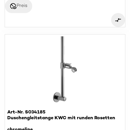
disabled_visible
Preis
Art-Nr. S034185
Duschengleitstange KWC mit runden Rosetten
chromeline