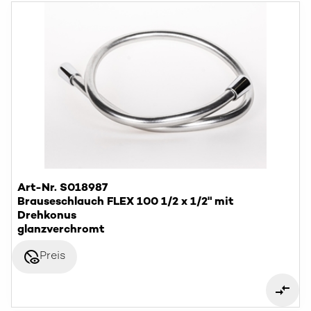
Art-Nr. S018987
Brauseschlauch FLEX 100 1/2 x 1/2" mit
Drehkonus
glanzverchromt
disabled_visible
Preis