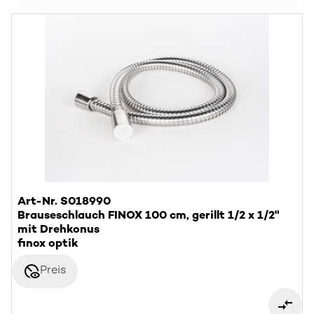
Art-Nr. S018990
Brauseschlauch FINOX 100 cm, gerillt 1/2 x 1/2"
mit Drehkonus
finox optik
disabled_visible
Preis