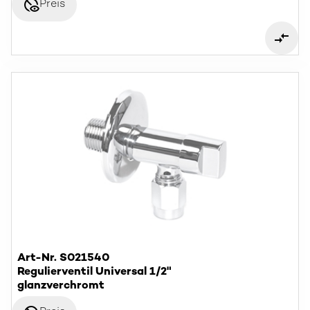
disabled_visible
Preis
Art-Nr. S021540
Regulierventil Universal 1/2"
glanzverchromt