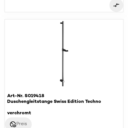
Art-Nr. S019418
Duschengleitstange Swiss Edition Techno
verchromt
disabled_visible
Preis