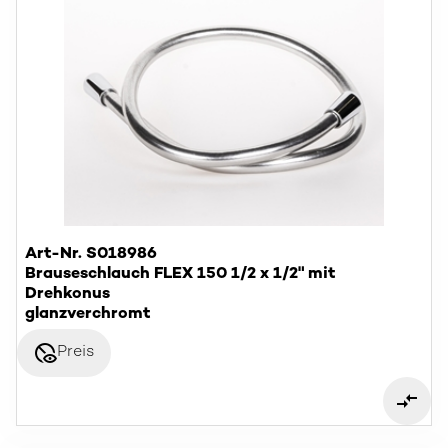
Art-Nr. S018986
Brauseschlauch FLEX 150 1/2 x 1/2" mit
Drehkonus
glanzverchromt
disabled_visible
Preis