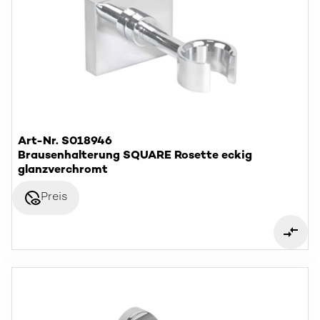
Art-Nr. S018946
Brausenhalterung SQUARE Rosette eckig
glanzverchromt
disabled_visible
Preis