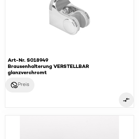
Art-Nr. S018949
Brausenhalterung VERSTELLBAR
glanzverchromt
disabled_visible
Preis