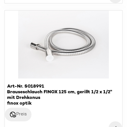
Art-Nr. S018991
Brauseschlauch FINOX 125 cm, gerillt 1/2 x 1/2"
mit Drehkonus
finox optik
disabled_visible
Preis