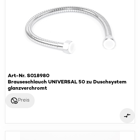
Art-Nr. S018980
Brauseschlauch UNIVERSAL 50 zu Duschsystem
glanzverchromt
disabled_visible
Preis