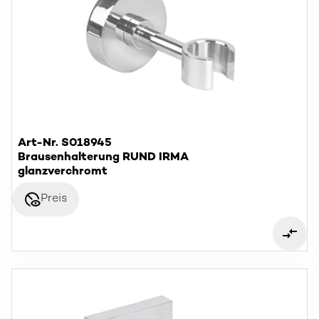
Art-Nr. S018945
Brausenhalterung RUND IRMA
glanzverchromt
disabled_visible
Preis