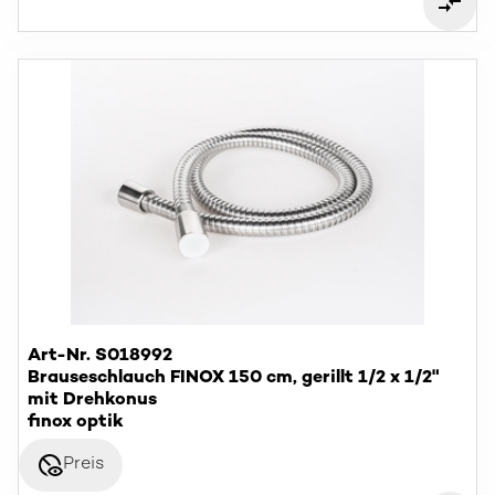
Art-Nr. S018992
Brauseschlauch FINOX 150 cm, gerillt 1/2 x 1/2"
mit Drehkonus
finox optik
disabled_visible
Preis