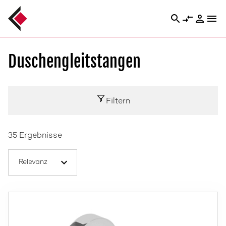
search
compare_arrows
person
menu
Duschengleitstangen
Filtern
35 Ergebnisse