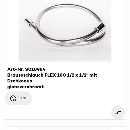
Art-Nr. S018984
Brauseschlauch FLEX 180 1/2 x 1/2" mit
Drehkonus
glanzverchromt
disabled_visible
Preis