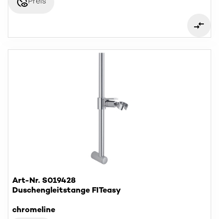
disabled_visible
Preis
Art-Nr. S019428
Duschengleitstange FITeasy
chromeline