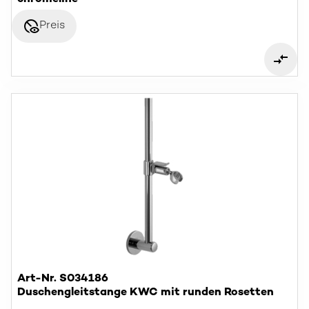
disabled_visible
Preis
Art-Nr. S034186
Duschengleitstange KWC mit runden Rosetten