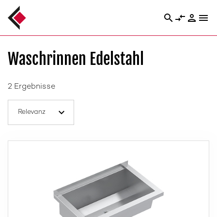
search
compare_arrows
person
menu
Waschrinnen Edelstahl
2 Ergebnisse