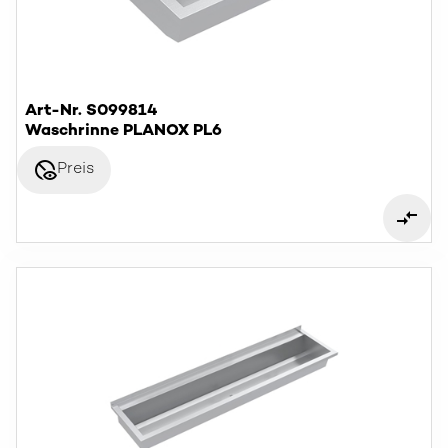
Art-Nr. S099814
Waschrinne PLANOX PL6
disabled_visible
Preis