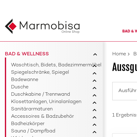
BAD & 
Online Shop
BAD & WELLNESS
Home
B
Aussg
Waschtisch, Bidets, Badezimmermöbel
Spiegelschränke, Spiegel
Badewanne
Dusche
Ausfüh
Duschkabine / Trennwand
Klosettanlagen, Urinalanlagen
Sanitärarmaturen
1 Ergebnis
Accessoires & Badzubehör
Badheizkörper
Sauna / Dampfbad