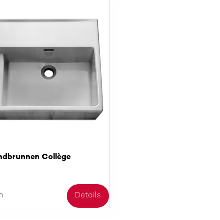
dbrunnen Collège
n
Details