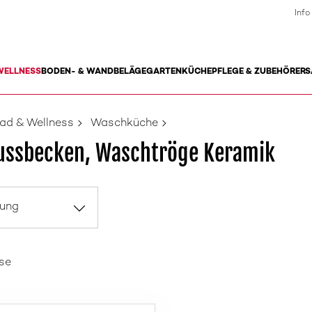
Info
WELLNESS
BODEN- & WANDBELÄGE
GARTEN
KÜCHE
PFLEGE & ZUBEHÖR
ERS
ad & Wellness
Waschküche
ussbecken, Waschtröge Keramik
rung
se