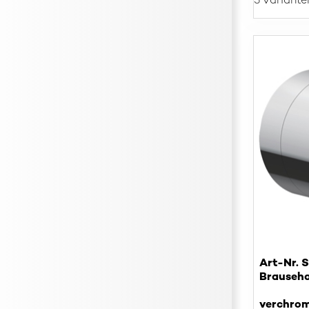
5 Variante
Art-Nr. 
Brauseha
verchro