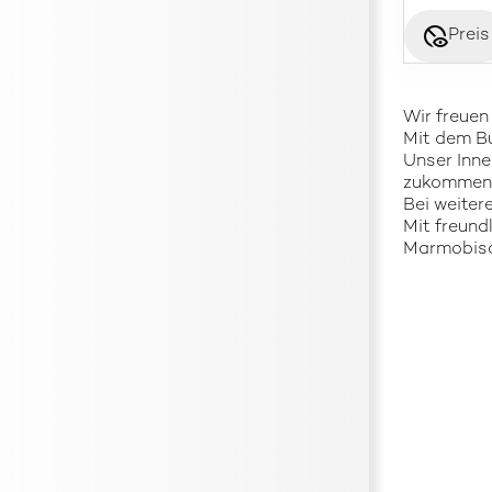
disabled_visible
Preis
Wir freuen
Mit dem Bu
Unser Inne
zukommen 
Bei weiter
Mit freund
Marmobis