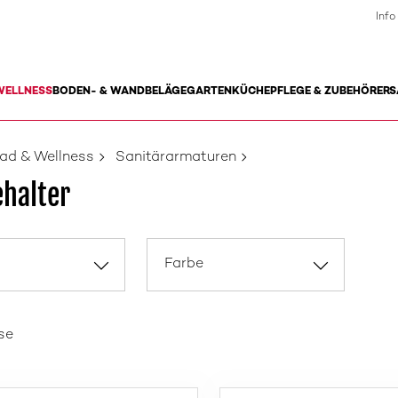
Info
WELLNESS
BODEN- & WANDBELÄGE
GARTEN
KÜCHE
PFLEGE & ZUBEHÖR
ERS
ad & Wellness
Sanitärarmaturen
halter
Farbe
se