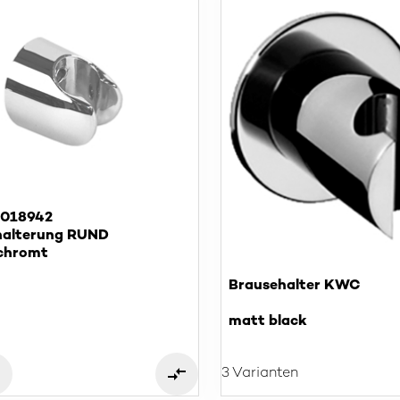
S018942
halterung RUND
chromt
Brausehalter KWC
matt black
3 Varianten