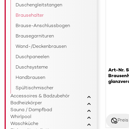
Duschengleitstangen
Brausehalter
Brause-Anschlussbogen
Brausegarnituren
Wand-/Deckenbrausen
Duschpaneelen
Duschsysteme
Art-Nr. 
Brausen
Handbrausen
glanzver
Spültischmischer
Accessoires & Badzubehör
Badheizkörper
Sauna / Dampfbad
Whirlpool
disabled_visible
Preis
Waschküche