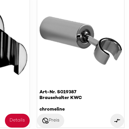
Art-Nr. S019387
Brausehalter KWC
chromeline
disabled_visible
Details
Preis