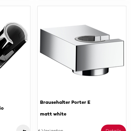
Brausehalter Porter E
io
matt white