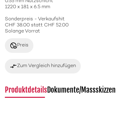
0.55 mm Nutzschicht
1220 x 181 x 6.5 mm
Sonderpreis - Verkaufshit
CHF 38.00 statt CHF 52.00
Solange Vorrat
disabled_visible
Preis
compare_arrows
Zum Vergleich hinzufügen
Produktdetails
Dokumente/Massskizzen