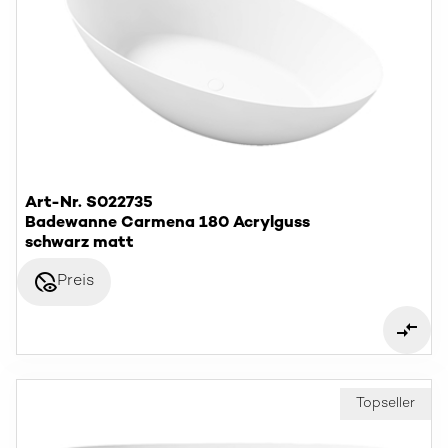
Art-Nr. S022735
Badewanne Carmena 180 Acrylguss
schwarz matt
disabled_visible
Preis
Topseller