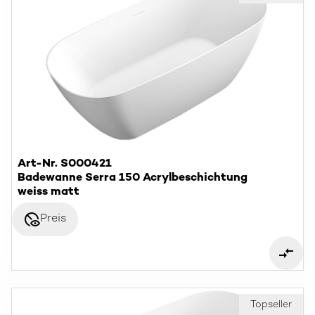
Art-Nr. S000421
Badewanne Serra 150 Acrylbeschichtung
weiss matt
disabled_visible
Preis
Topseller