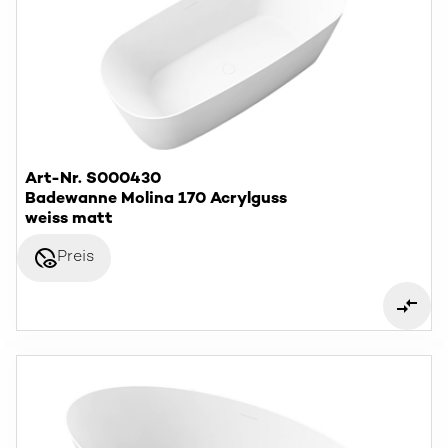
Art-Nr. S000430
Badewanne Molina 170 Acrylguss
weiss matt
disabled_visible
Preis