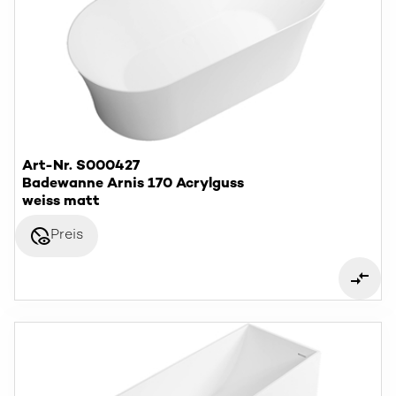
Art-Nr. S000427
Badewanne Arnis 170 Acrylguss
weiss matt
disabled_visible
Preis