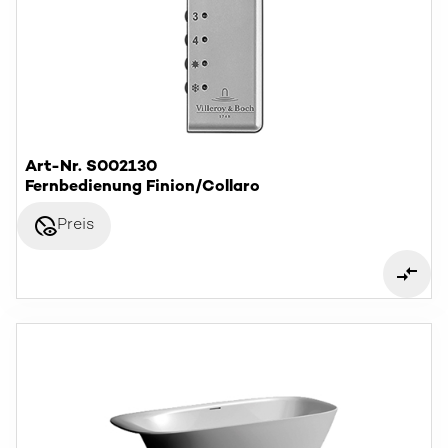
Art-Nr. S002130
Fernbedienung Finion/Collaro
disabled_visible
Preis