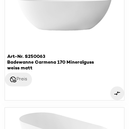
Art-Nr. S250063
Badewanne Carmena 170 Mineralguss
weiss matt
disabled_visible
Preis