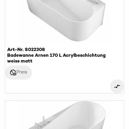
Art-Nr. S022308
Badewanne Arnen 170 L Acrylbeschichtung
weiss matt
disabled_visible
Preis