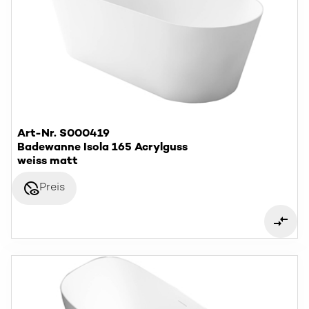
Art-Nr. S000419
Badewanne Isola 165 Acrylguss
weiss matt
disabled_visible
Preis