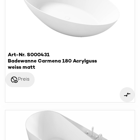
Art-Nr. S000431
Badewanne Carmena 180 Acrylguss
weiss matt
disabled_visible
Preis