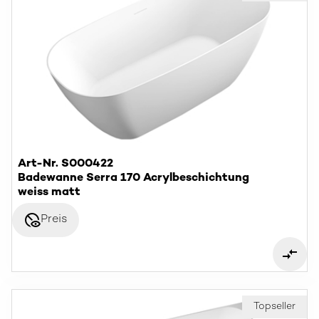
Art-Nr. S000422
Badewanne Serra 170 Acrylbeschichtung
weiss matt
disabled_visible
Preis
Topseller