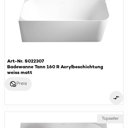
Art-Nr. S022307
Badewanne Tann 160 R Acrylbeschichtung
weiss matt
disabled_visible
Preis
Topseller