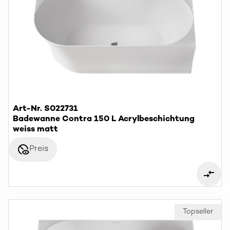
Art-Nr. S022731
Badewanne Contra 150 L Acrylbeschichtung
weiss matt
disabled_visible
Preis
Topseller