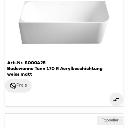
Art-Nr. S000425
Badewanne Tann 170 R Acrylbeschichtung
weiss matt
disabled_visible
Preis
Topseller