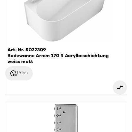
Art-Nr. S022309
Badewanne Arnen 170 R Acrylbeschichtung
weiss matt
disabled_visible
Preis