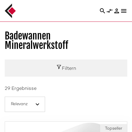
search
compare_arrows
person
menu
Badewannen
Mineralwerkstoff
Filtern
29 Ergebnisse
Topseller