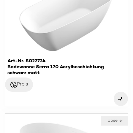
Art-Nr. S022734
Badewanne Serra 170 Acrylbeschichtung
schwarz matt
disabled_visible
Preis
Topseller