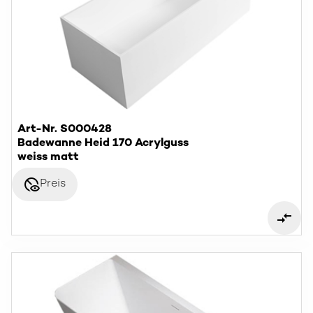
Art-Nr. S000428
Badewanne Heid 170 Acrylguss
weiss matt
disabled_visible
Preis