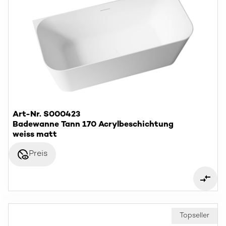
Art-Nr. S000423
Badewanne Tann 170 Acrylbeschichtung
weiss matt
disabled_visible
Preis
Topseller