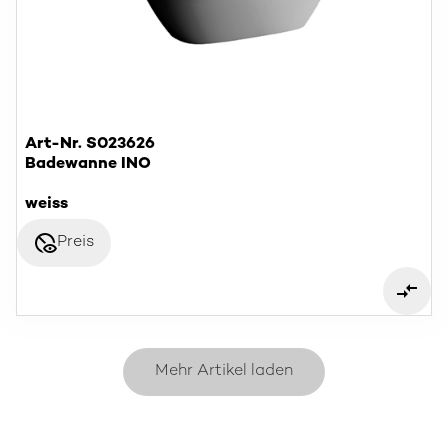
Art-Nr. S023626
Badewanne INO
weiss
disabled_visible
Preis
Mehr Artikel laden