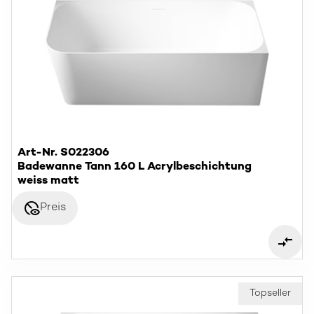
Art-Nr. S022306
Badewanne Tann 160 L Acrylbeschichtung
weiss matt
disabled_visible
Preis
Topseller