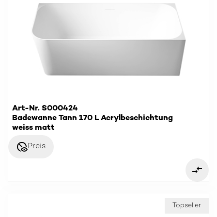
Art-Nr. S000424
Badewanne Tann 170 L Acrylbeschichtung
weiss matt
disabled_visible
Preis
Topseller