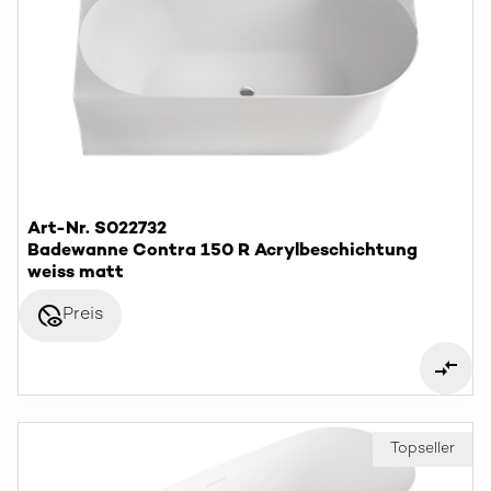
Art-Nr. S022732
Badewanne Contra 150 R Acrylbeschichtung
weiss matt
disabled_visible
Preis
Topseller