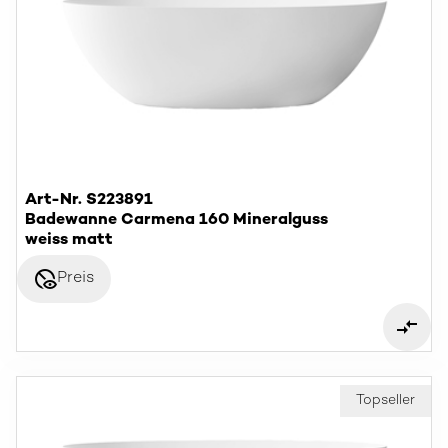
Art-Nr. S223891
Badewanne Carmena 160 Mineralguss
weiss matt
disabled_visible
Preis
Topseller