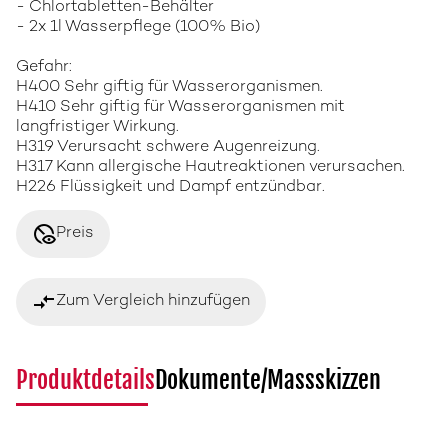
- Chlortabletten-Behälter
- 2x 1l Wasserpflege (100% Bio)
Gefahr:
H400 Sehr giftig für Wasserorganismen.
H410 Sehr giftig für Wasserorganismen mit
langfristiger Wirkung.
H319 Verursacht schwere Augenreizung.
H317 Kann allergische Hautreaktionen verursachen.
H226 Flüssigkeit und Dampf entzündbar.
disabled_visible
Preis
compare_arrows
Zum Vergleich hinzufügen
Produktdetails
Dokumente/Massskizzen