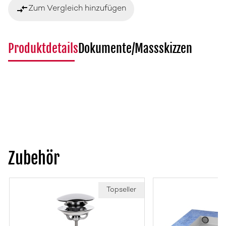
compare_arrows
Zum Vergleich hinzufügen
Produktdetails
Dokumente/Massskizzen
Zubehör
Topseller