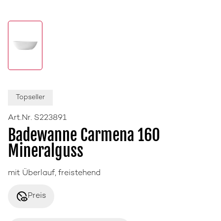
Topseller
Art.Nr. S223891
Badewanne Carmena 160
Mineralguss
mit Überlauf, freistehend
disabled_visible
Preis