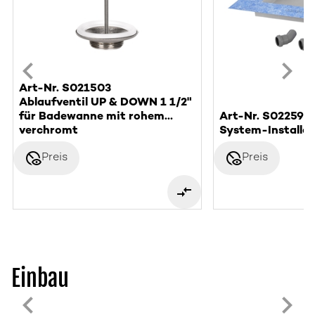
Art-Nr. S021503
Ablaufventil UP & DOWN 1 1/2"
Art-Nr. S022593
für Badewanne mit rohem
System-Installat
Ventilunterteil
verchromt
disabled_visible
disabled_visible
Preis
Preis
Einbau