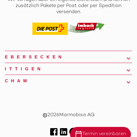
zusätzlich Pakete per Post oder per Spedition
versenden.
EBERSECKEN
ITTIGEN
CHAM
2026
Marmobisa AG
copyright
calendar_today
Termin vereinbaren