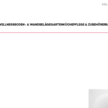
Info
WELLNESS
BODEN- & WANDBELÄGE
GARTEN
KÜCHE
PFLEGE & ZUBEHÖR
ERS