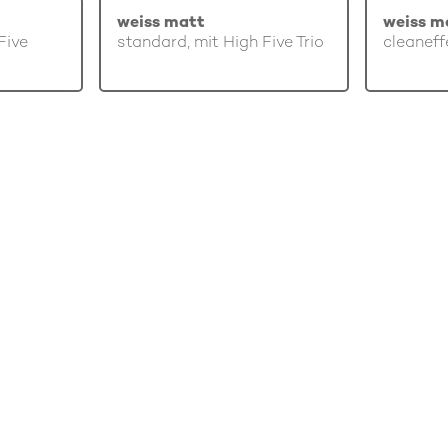
weiss matt
weiss m
Five
standard, mit High Five Trio
cleaneff