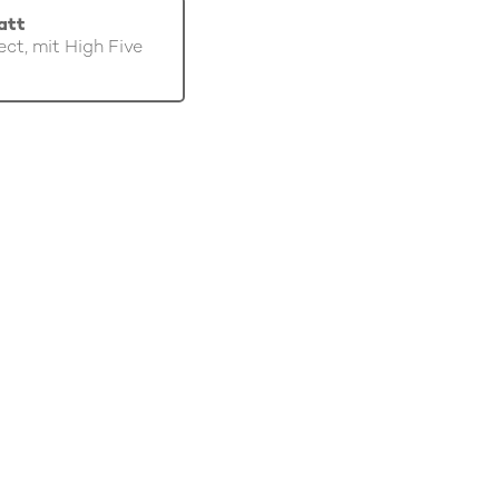
att
ect, mit High Five