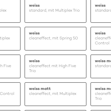
weiss
weiss
plex
standard, mit Multiplex Trio
standard
weiss
weiss
tiplex
cleaneffect, mit Spring 50
cleaneff
Control
weiss
weiss m
gh Five
cleaneffect mit High Five
standard
Trio
weiss matt
weiss m
 Control
cleaneffect, mit Multiplex
cleaneff
Trio