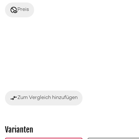
disabled_visible
Preis
compare_arrows
Zum Vergleich hinzufügen
Varianten