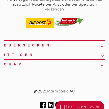
zusätzlich Pakete per Post oder per Spedition
versenden.
EBERSECKEN
ITTIGEN
CHAM
2026
Marmobisa AG
copyright
calendar_today
Termin vereinbaren