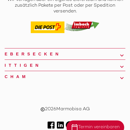
zusätzlich Pakete per Post oder per Spedition
versenden.
EBERSECKEN
ITTIGEN
CHAM
2026
Marmobisa AG
copyright
calendar_today
Termin vereinbaren