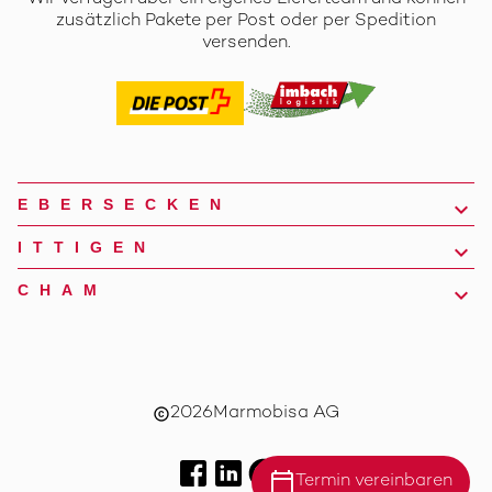
zusätzlich Pakete per Post oder per Spedition
versenden.
EBERSECKEN
ITTIGEN
CHAM
2026
Marmobisa AG
copyright
calendar_today
Termin vereinbaren