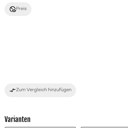
disabled_visible
Preis
compare_arrows
Zum Vergleich hinzufügen
Varianten