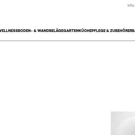
Info
WELLNESS
BODEN- & WANDBELÄGE
GARTEN
KÜCHE
PFLEGE & ZUBEHÖR
ERS