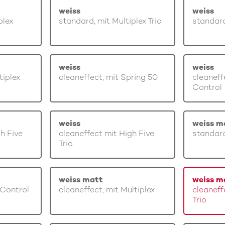
weiss
weiss
plex
standard, mit Multiplex Trio
standard
weiss
weiss
tiplex
cleaneffect, mit Spring 50
cleaneff
Control
weiss
weiss m
gh Five
cleaneffect mit High Five
standard
Trio
weiss matt
weiss m
 Control
cleaneffect, mit Multiplex
cleaneff
Trio