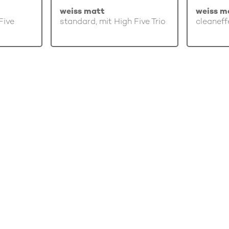
weiss matt
weiss m
Five
standard, mit High Five Trio
cleaneff