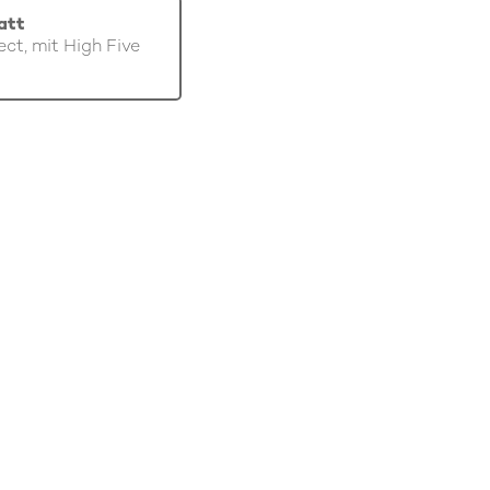
att
ect, mit High Five