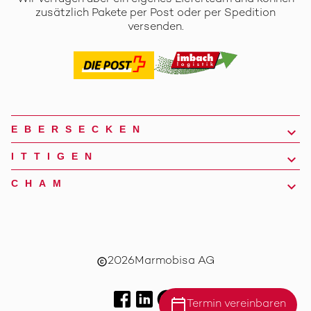
zusätzlich Pakete per Post oder per Spedition
versenden.
EBERSECKEN
ITTIGEN
CHAM
2026
Marmobisa AG
copyright
calendar_today
Termin vereinbaren