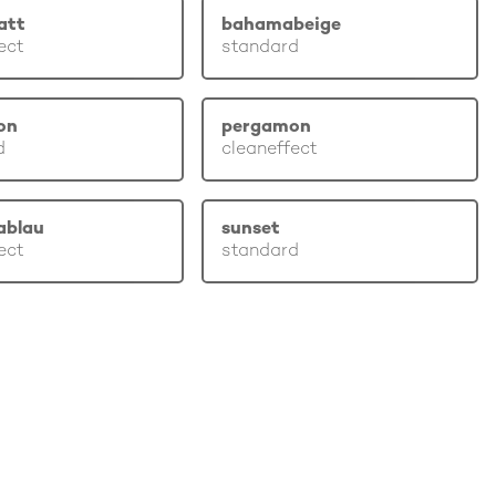
att
bahamabeige
ect
standard
on
pergamon
d
cleaneffect
ablau
sunset
ect
standard