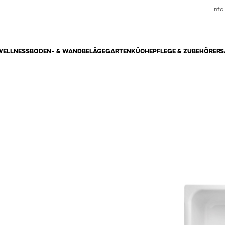
Info
WELLNESS
BODEN- & WANDBELÄGE
GARTEN
KÜCHE
PFLEGE & ZUBEHÖR
ERS