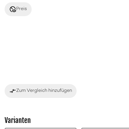
disabled_visible
Preis
compare_arrows
Zum Vergleich hinzufügen
Varianten