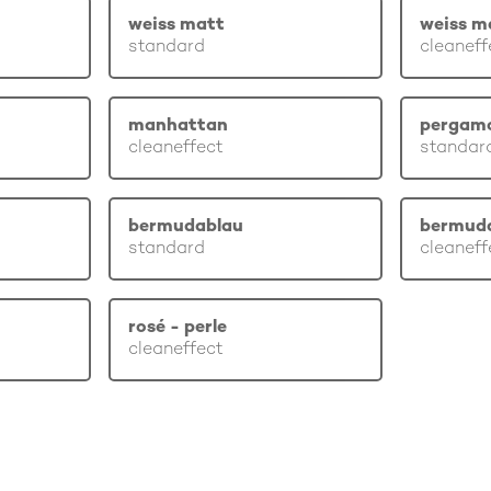
weiss matt
weiss m
standard
cleaneff
manhattan
pergam
cleaneffect
standar
bermudablau
bermud
standard
cleaneff
rosé - perle
cleaneffect