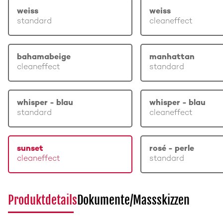
weiss
weiss
standard
cleaneffect
bahamabeige
manhattan
cleaneffect
standard
whisper - blau
whisper - blau
standard
cleaneffect
sunset
rosé - perle
cleaneffect
standard
Produktdetails
Dokumente/Massskizzen